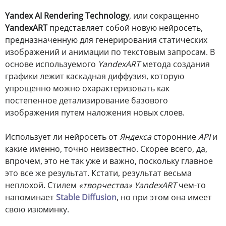
Yandex AI Rendering Technology
, или сокращенно
YandexART
представляет собой новую нейросеть,
предназначенную для генерирования статических
изображений и анимации по текстовым запросам. В
основе используемого
YandexART
метода создания
графики лежит каскадная диффузия, которую
упрощенно можно охарактеризовать как
постепенное детализирование базового
изображения путем наложения новых слоев.
Использует ли нейросеть от
Яндекса
сторонние
API
и
какие именно, точно неизвестно. Скорее всего, да,
впрочем, это не так уже и важно, поскольку главное
это все же результат. Кстати, результат весьма
неплохой. Стилем
«творчества»
YandexART
чем-то
напоминает
Stable Diffusion
, но при этом она имеет
свою изюминку.