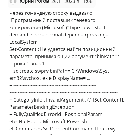
Юрий Рогов
26.11.2023 в 11:06
Через командную строку выдавало:
"Программный поставщик теневого
копирования (Microsoft)" type= own start=
demand error= normal depend= rpcss obj=
LocalSystem
Set-Content : Не удается найти позиционный
параметр, принимающий аргумент "binPath=".
строка:1 знак:1
+ sc create swprv binPath= C:\Windows\Syst
em32\svchost.ex e DisplayName= ...
+ ~~~~~~~~~~~~~~~ ~~~~~~~~~~~~~~~
~~~~~~~~~~~~~~~ ~~~~~~~~~~~~~~~ ~~~~~~~~~
+ CategoryInfo : InvalidArgument : (:) [Set-Content],
ParameterBindin gException
+ FullyQualifiedE rrorId : PositionalParam
eterNotFound,Mi crosoft.PowerSh
ell.Commands.Se tContentCommand Поэтому