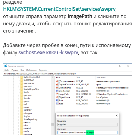
разделе
HKLM\SYSTEM\CurrentControlSet\services\swprv
,
отыщите справа параметр
ImagePath
и кликните по
нему дважды, чтобы открыть окошко редактирования
его значения.
Добавьте через пробел в конец пути к исполняемому
файлу
svchost.exe ключ -k swprv
, вот так: