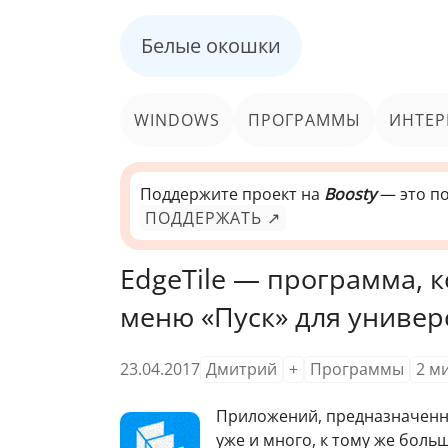
Белые окошки
WINDOWS
ПРОГРАММЫ
ИНТЕР
Поддержите проект на
Boosty
— это по
ПОДДЕРЖАТЬ ↗
EdgeTile — программа, к
меню «Пуск» для униве
23.04.2017
Дмитрий
+
Программы
2
м
П
риложений, предназначенн
уже и много, к тому же боль