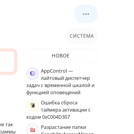
...
СИСТЕМА
НОВОЕ
AppControl —
лайтовый диспетчер
задач с временной шкалой и
функцией оповещений
Ошибка сброса
таймера активации с
кодом 0xC004D307
не так
Разрастание папки
ограммы