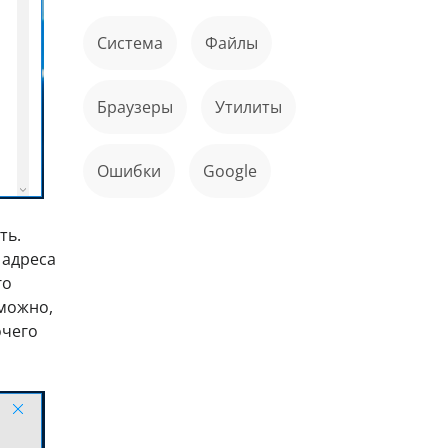
Система
файлы
Браузеры
Утилиты
ошибки
Google
ть.
 адреса
го
можно,
очего