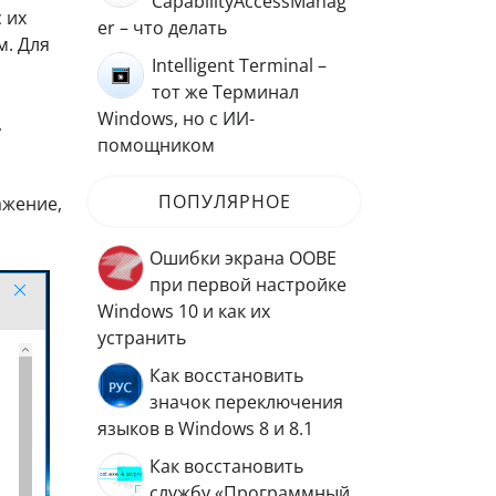
CapabilityAccessManag
 их
er – что делать
м. Для
Intelligent Terminal –
тот же Терминал
Windows, но с ИИ-
,
помощником
ПОПУЛЯРНОЕ
ажение,
Ошибки экрана OOBE
при первой настройке
Windows 10 и как их
устранить
Как восстановить
значок переключения
языков в Windows 8 и 8.1
Как восстановить
службу «Программный