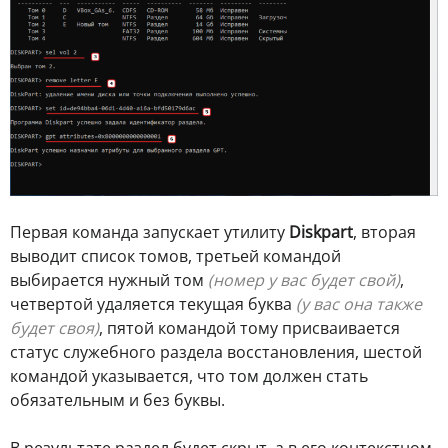
Первая команда запускает утилиту
Diskpart
, вторая
выводит список томов, третьей командой
выбирается нужный том
(номер у вас будет свой)
,
четвертой удаляется текущая буква
(у вас она также
будет своя)
, пятой командой тому присваивается
статус служебного раздела восстановления, шестой
командой указывается, что том должен стать
обязательным и без буквы.
В результате раздел будет скрыт, а в его контекстном