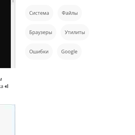
Система
файлы
Браузеры
Утилиты
ошибки
Google
м
ка
«I