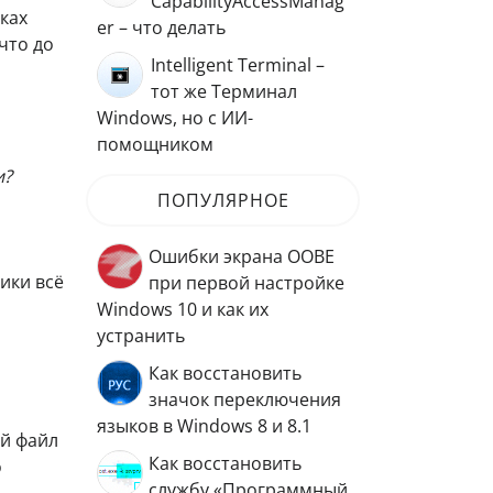
CapabilityAccessManag
ках
er – что делать
что до
Intelligent Terminal –
тот же Терминал
Windows, но с ИИ-
помощником
и?
ПОПУЛЯРНОЕ
Ошибки экрана OOBE
ики всё
при первой настройке
Windows 10 и как их
устранить
Как восстановить
значок переключения
языков в Windows 8 и 8.1
й файл
Как восстановить
о
службу «Программный