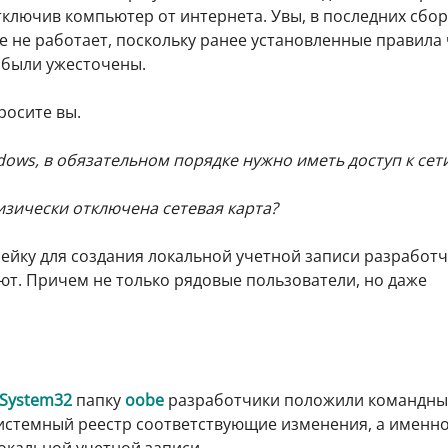
тключив компьютер от интернета. Увы, в последних сбор
е не работает, поскольку ранее установленные правила 
были ужесточены.
осите вы.
dows, в обязательном порядке нужно иметь доступ к сет
изически отключена сетевая карта?
азейку для создания локальной учетной записи разработч
ают. Причем не только рядовые пользователи, но даже
\System32
папку
oobe
разработчики положили командны
системный реестр соответствующие изменения, а именн
окальной учетной записи.