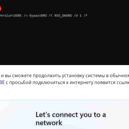
 и вы сможете продолжить установку системы в обычно
BE
с просьбой подключиться к интернету появится ссыл