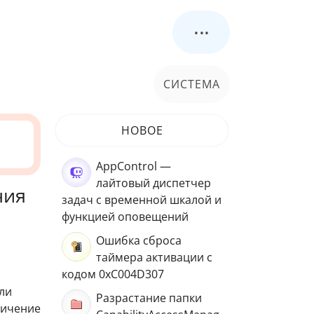
...
СИСТЕМА
НОВОЕ
AppControl —
лайтовый диспетчер
ния
задач с временной шкалой и
функцией оповещений
Ошибка сброса
таймера активации с
кодом 0xC004D307
ли
Разрастание папки
ничение