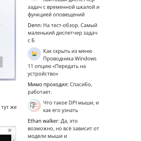
задач с временной шкалой и
функцией оповещений
Denn
: На тест-обзор. Самый
маленький диспетчер задач
с Б
Как скрыть из меню
Проводника Windows
11 опцию «Передать на
устройство»
мимо проходил
: Спасибо,
работает.
Что такое DPI мыши, и
 тут же
как его узнать
ethan walker
: Да, это
возможно, но всё зависит от
модели мыши и