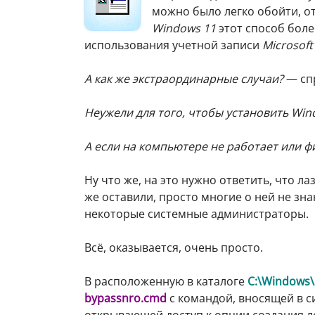
можно было легко обойти, о
Windows 11
этот способ боле
использования учетной записи
Microsoft
А как же экстраординарные случаи?
— спр
Неужели для того, чтобы установить Win
А если на компьютере не работает или ф
Ну что же, на это нужно ответить, что л
же оставили, просто многие о ней не зн
некоторые системные администраторы.
Всё, оказывается, очень просто.
В расположенную в каталоге
C:\Windows
bypassnro.cmd
с командой, вносящей в 
открывающей доступ к опции создания л