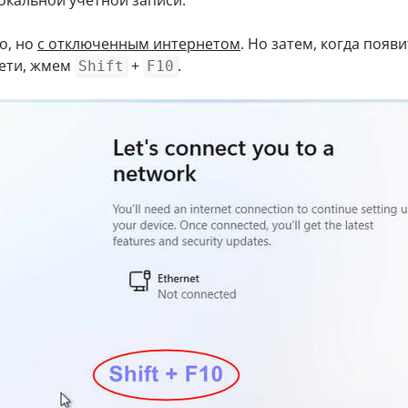
о, но
с отключенным интернетом
. Но затем, когда появи
сети, жмем
+
.
Shift
F10