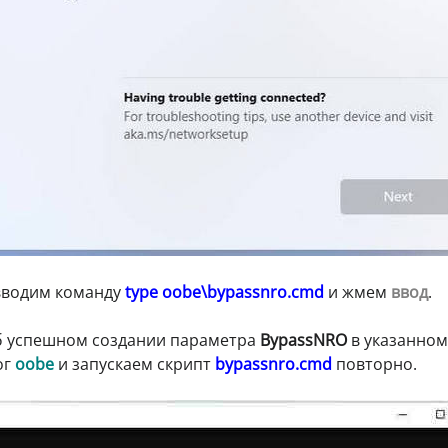
 вводим команду
type oobe\bypassnro.cmd
и жмем
ввод
.
б успешном создании параметра
BypassNRO
в указанном
ог
oobe
и запускаем скрипт
bypassnro.cmd
повторно.