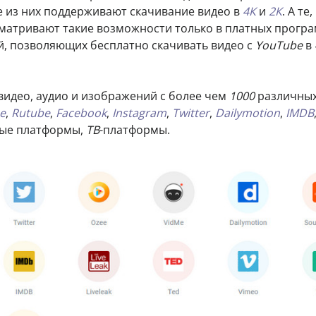
се из них поддерживают скачивание видео в
4К
и
2К
. А те,
матривают такие возможности только в платных програ
, позволяющих бесплатно скачивать видео с
YouTube
в
видео, аудио и изображений с более чем
1000
различны
e
,
Rutube
,
Facebook
,
Instagram
,
Twitter
,
Dailymotion
,
IMDB
ные платформы,
ТВ
-платформы.