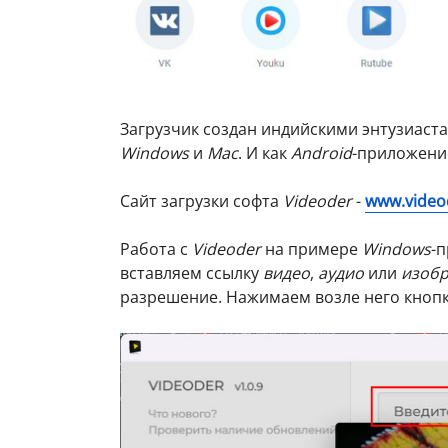
Загрузчик создан индийскими энтузиаст
Windows
и
Mac
. И как
Android
-приложени
Сайт загрузки софта
Videoder
-
www.video
Работа с
Videoder
на примере
Windows
-
вставляем ссылку
видео
,
аудио
или
изоб
разрешение. Нажимаем возле него кнопку