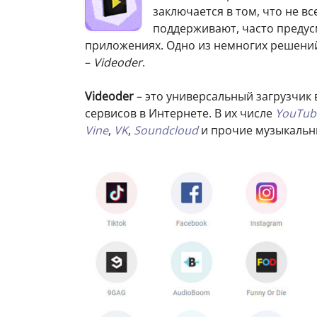
заключается в том, что не в
поддерживают, часто предус
приложениях. Одно из немногих решений
–
Videoder
.
Videoder
– это универсальный загрузчик 
сервисов в Интернете. В их числе
YouTub
Vine
,
VK
,
Soundcloud
и прочие музыкаль