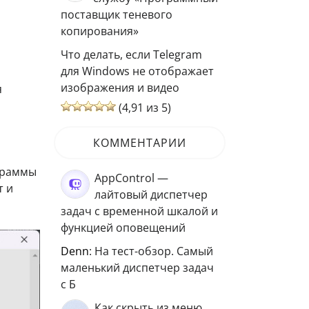
поставщик теневого
копирования»
Что делать, если Telegram
для Windows не отображает
изображения и видео
я
(4,91 из 5)
КОММЕНТАРИИ
граммы
AppControl —
т и
лайтовый диспетчер
задач с временной шкалой и
функцией оповещений
Denn
: На тест-обзор. Самый
маленький диспетчер задач
с Б
Как скрыть из меню