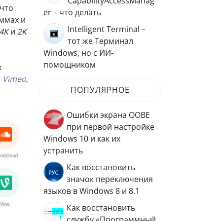
CapabilityAccessManag
 что
er – что делать
ммах и
Intelligent Terminal –
4К
и
2К
тот же Терминал
Windows, но с ИИ-
помощником
х
,
Vimeo
,
ПОПУЛЯРНОЕ
Ошибки экрана OOBE
при первой настройке
Windows 10 и как их
устранить
Как восстановить
значок переключения
языков в Windows 8 и 8.1
Как восстановить
службу «Программный