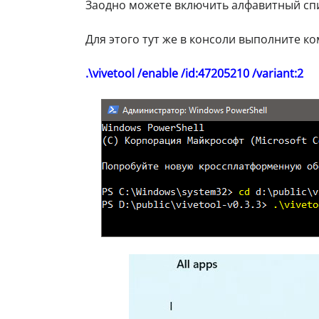
Заодно можете включить алфавитный сп
Для этого тут же в консоли выполните ко
.\vivetool /enable /id:47205210 /variant:2