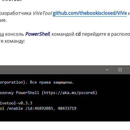
 разработчика
ViVeTool
github.com/thebookisclosed/ViVe
ие.
ра
консоль
PowerShell
, командой
cd
перейдите в распол
е команду: