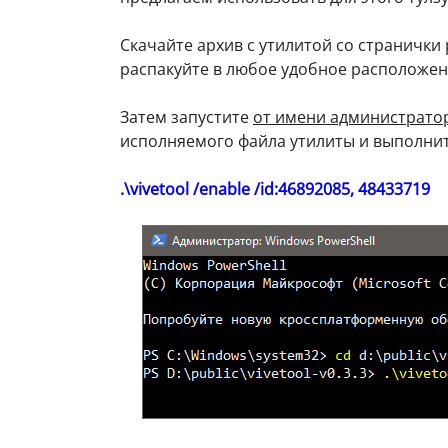
Скачайте архив с утилитой со странички
распакуйте в любое удобное расположен
Затем запустите
от имени администрато
исполняемого файла утилиты и выполнит
.\vivetool /enable /id:46892085, 48433719