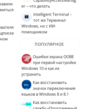
CapabilityAccessManag
равили
er – что делать
омиться
Intelligent Terminal –
тот же Терминал
Windows, но с ИИ-
ователя
помощником
одписке
чном
ПОПУЛЯРНОЕ
Ошибки экрана OOBE
при первой настройке
Windows 10 и как их
устранить
Как восстановить
значок переключения
языков в Windows 8 и 8.1
Как восстановить
службу «Программный