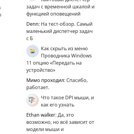
задач с временной шкалой и
в
функцией оповещений
ю
Denn
: На тест-обзор. Самый
маленький диспетчер задач
с Б
Как скрыть из меню
Проводника Windows
11 опцию «Передать на
устройство»
мимо проходил
: Спасибо,
работает.
Что такое DPI мыши, и
как его узнать
ethan walker
: Да, это
возможно, но всё зависит от
модели мыши и