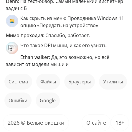
Denn
: На тест-обзор. Самый маленький диспетчер
задач с Б
Как скрыть из меню Проводника Windows 11
опцию «Передать на устройство»
мимо проходил
: Спасибо, работает.
Что такое DPI мыши, и как его узнать
ethan walker
: Да, это возможно, но всё
зависит от модели мыши и
Система
файлы
Браузеры
Утилиты
ошибки
Google
2026 © Белые окошки
О сайте
18+