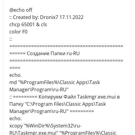
@echo off
:: Created by: Dronix7 17.11.2022
chcp 65001 & cls
color F0
::
==========================================
====== Создание Папки ru-RU
==========================================
====
echo.
md "%ProgramFiles%\Classic Apps\Task
Manager\Program\ru-RU"
:: ========= Копируем Файл Taskmgr.exe.mui в
Папку "C:\Program Files\Classic Apps\Task
Manager\Program\ru-RU" =========
echo.
xcopy "%WinDir%\System32\ru-
RU\Taskmgr.exe.mui" "%ProgramFiles%\Classic