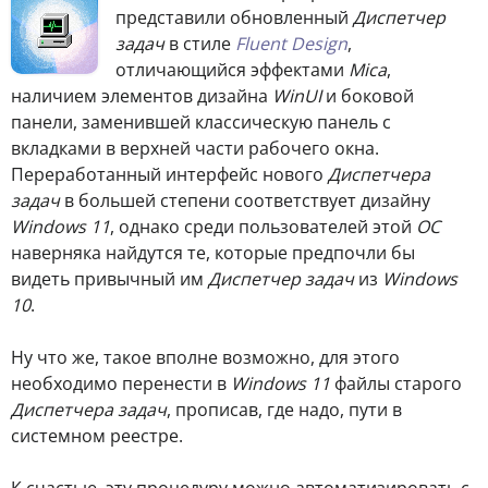
представили обновленный
Диспетчер
задач
в стиле
Fluent Design
,
отличающийся эффектами
Mica
,
наличием элементов дизайна
WinUI
и боковой
панели, заменившей классическую панель с
вкладками в верхней части рабочего окна.
Переработанный интерфейс нового
Диспетчера
задач
в большей степени соответствует дизайну
Windows 11
, однако среди пользователей этой
ОС
наверняка найдутся те, которые предпочли бы
видеть привычный им
Диспетчер задач
из
Windows
10
.
Ну что же, такое вполне возможно, для этого
необходимо перенести в
Windows 11
файлы старого
Диспетчера задач
, прописав, где надо, пути в
системном реестре.
К счастью, эту процедуру можно автоматизировать с