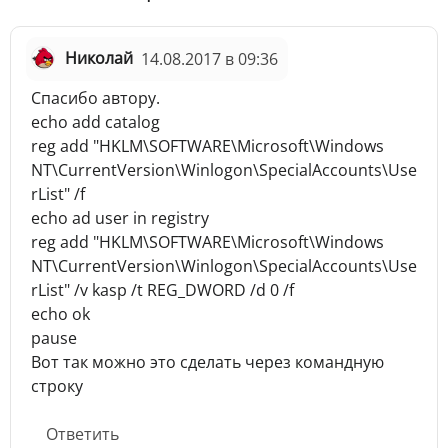
Николай
14.08.2017 в 09:36
Спасибо автору.
echo add catalog
reg add "HKLM\SOFTWARE\Microsoft\Windows
NT\CurrentVersion\Winlogon\SpecialAccounts\Use
rList" /f
echo ad user in registry
reg add "HKLM\SOFTWARE\Microsoft\Windows
NT\CurrentVersion\Winlogon\SpecialAccounts\Use
rList" /v kasp /t REG_DWORD /d 0 /f
echo ok
pause
Вот так можно это сделать через командную
строку
Ответить