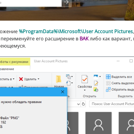
оложение
%ProgramData%\Microsoft\User Account Pictures
,
 переименуйте его расширение в
BAK
либо как вариант,
меющемуся.