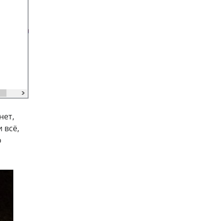
нет,
и всё,
о