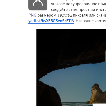
унылое полупрозрачное подоб
следуйте этим простым инст
PNG
размером
192х192
пикселя или скач
yadi.sk/i/vXEBGSeo5zETIA
. Название карт