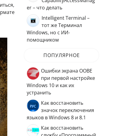
CapabilityAccessManag
иться,
er – что делать
ормате
Intelligent Terminal –
тот же Терминал
Windows, но с ИИ-
помощником
ПОПУЛЯРНОЕ
Ошибки экрана OOBE
при первой настройке
Windows 10 и как их
устранить
Как восстановить
значок переключения
языков в Windows 8 и 8.1
Как восстановить
службу «Программный