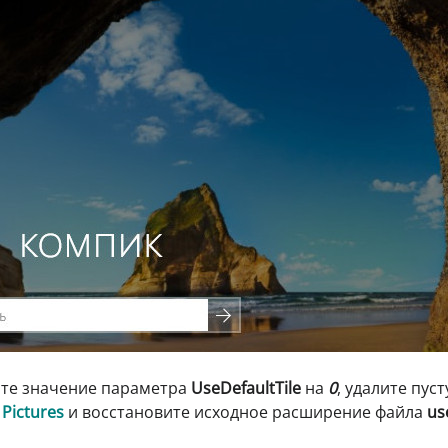
ните значение параметра
UseDefaultTile
на
0
, удалите пус
Pictures
и восстановите исходное расширение файла
us