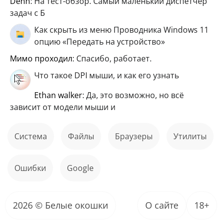
Denn
: На тест-обзор. Самый маленький диспетчер
задач с Б
Как скрыть из меню Проводника Windows 11
опцию «Передать на устройство»
мимо проходил
: Спасибо, работает.
Что такое DPI мыши, и как его узнать
ethan walker
: Да, это возможно, но всё
зависит от модели мыши и
Система
файлы
Браузеры
Утилиты
ошибки
Google
2026 © Белые окошки
О сайте
18+