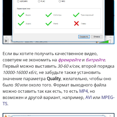
Если вы хотите получить качественное видео,
советуем не экономить на
фремрейте
и
битрейте
.
Первый можно выставить
30-60 к/сек
, второй порядка
10000-16000 кб/с
, не забудьте также установить
значение параметра
Quality
, желательно, чтобы оно
было
90
или около того. Формат выходного файла
можно оставить так как есть, то есть
MP4
, но
возможен и другой вариант, например,
AVI
или
MPEG-
TS
.