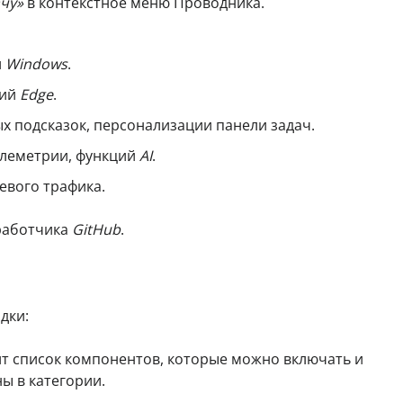
чу»
в контекстное меню Проводника.
и
Windows
.
ций
Edge
.
ых подсказок, персонализации панели задач.
елеметрии, функций
AI
.
евого трафика.
работчика
GitHub
.
дки:
 список компонентов, которые можно включать и
ы в категории.