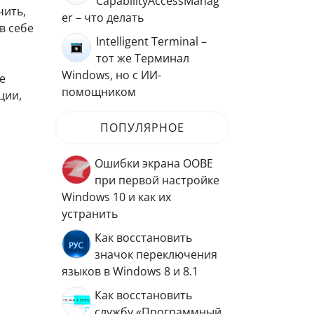
CapabilityAccessManag
чить,
er – что делать
в себе
Intelligent Terminal –
тот же Терминал
Windows, но с ИИ-
е
помощником
ции,
ПОПУЛЯРНОЕ
Ошибки экрана OOBE
при первой настройке
Windows 10 и как их
устранить
Как восстановить
значок переключения
языков в Windows 8 и 8.1
Как восстановить
службу «Программный