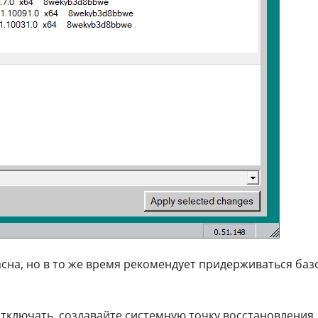
асна, но в то же время рекомендует придерживаться баз
 отключать, создавайте системную
точку восстановления
.