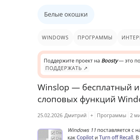
Белые окошки
WINDOWS
ПРОГРАММЫ
ИНТЕР
Поддержите проект на
Boosty
— это по
ПОДДЕРЖАТЬ ↗
Winslop — бесплатный и
слоповых функций Windo
25.02.2026
Дмитрий
+
Программы
2
м
Windows 11
поставляется с н
как
Copilot
и
Turn off Recall
. 