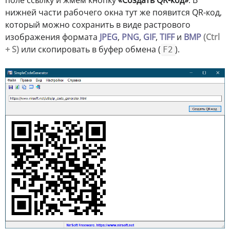
нижней части рабочего окна тут же появится QR-код,
который можно сохранить в виде растрового
изображения формата
JPEG
,
PNG
,
GIF
,
TIFF
и
BMP
(Ctrl
+ S)
или скопировать в буфер обмена (
).
F2