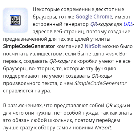
Некоторые современные десктопные
браузеры, тот же
Google Chrome
, имеют
встроенный генератор
QR
-кодов
для
URL
-
адресов веб-страниц, поэтому создание
предназначенной для тех же целей утилиты
SimpleCodeGenerator
компанией
NirSoft
можно было
посчитать излишеством, если бы не одно
«но»
. Во-
первых, создавать
QR-коды
из коробки умеют не все
браузеры, во-вторых, те, которые эту функцию
поддерживают, не умеют создавать
QR-коды
произвольного текста, с чем
SimpleCodeGenerator
справляется на ура.
В разъяснениях, что представляют собой
QR-коды
и
для чего они нужны, нет особой нужды, так как знать
это обязан любой школьник, поэтому перейдем
лучше сразу к обзору самой новинки
NirSoft
.