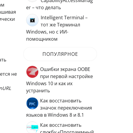
CapabilityAccessManag
ам
er – что делать
рашивая
Intelligent Terminal –
ически
тот же Терминал
Windows, но с ИИ-
помощником
ПОПУЛЯРНОЕ
ать
Ошибки экрана OOBE
ется не
при первой настройке
Windows 10 и как их
nURL
устранить
Как восстановить
значок переключения
языков в Windows 8 и 8.1
Как восстановить
службу «Программный