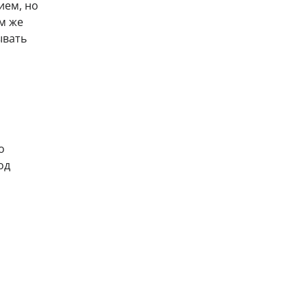
ием, но
ом же
ывать
о
од