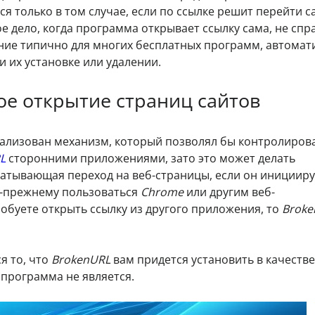
 только в том случае, если по ссылке решит перейти с
ое дело, когда программа открывает ссылку сама, не сп
ние типично для многих бесплатных программ, автомат
 их установке или удалении.
ое открытие страниц сайтов
реализован механизм, который позволял бы контролиров
L
сторонними приложениями, зато это может делать
атывающая переход на веб-страницы, если он иницииру
о-прежнему пользоваться
Chrome
или другим веб-
обуете открыть ссылку из другого приложения, то
Broke
я то, что
BrokenURL
вам придется установить в качестве
 программа не является.