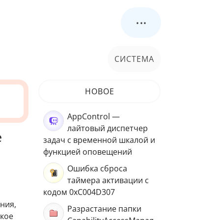
...
СИСТЕМА
НОВОЕ
AppControl —
лайтовый диспетчер
е
задач с временной шкалой и
функцией оповещений
Ошибка сброса
таймера активации с
кодом 0xC004D307
ния,
Разрастание папки
акое