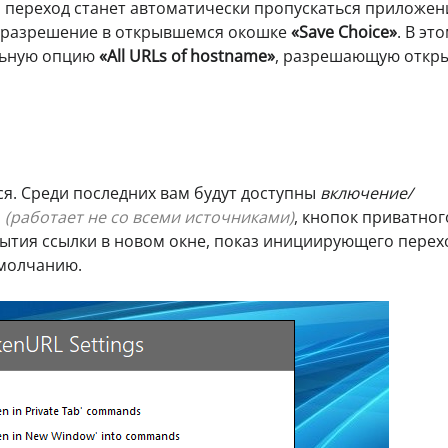
а переход станет автоматически пропускаться приложен
ь разрешение в открывшемся окошке
«Save Choice»
. В эт
льную опцию
«All URLs of hostname»
, разрешающую откр
ся. Среди последних вам будут доступны
включение/
,
(работает не со всеми источниками)
, кнопок приватног
ытия ссылки в новом окне, показ инициирующего перех
умолчанию.