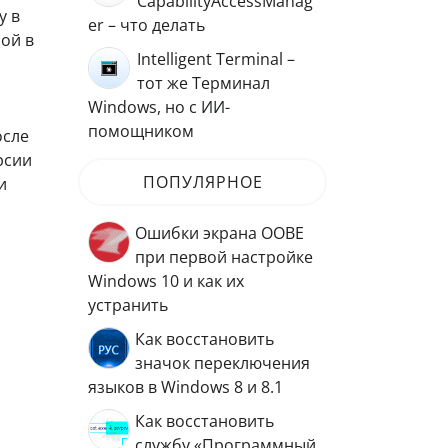
CapabilityAccessManag
у в
er – что делать
ой в
Intelligent Terminal –
тот же Терминал
Windows, но с ИИ-
помощником
осле
рсии
ПОПУЛЯРНОЕ
и
Ошибки экрана OOBE
при первой настройке
Windows 10 и как их
устранить
Как восстановить
значок переключения
языков в Windows 8 и 8.1
Как восстановить
службу «Программный