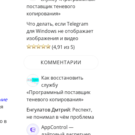
поставщик теневого
копирования»
Что делать, если Telegram
для Windows не отображает
изображения и видео
(4,91 из 5)
КОММЕНТАРИИ
Как восстановить
службу
«Программный поставщик
ние
теневого копирования»
ия
Енгулатов Дмтрий
: Респект,
не понимал в чём проблема
о в
AppControl —
лайтовый диспетчер