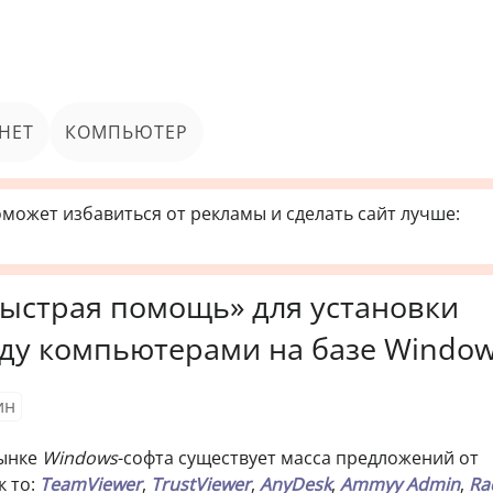
НЕТ
КОМПЬЮТЕР
может избавиться от рекламы и сделать сайт лучше:
ыстрая помощь» для установки
ду компьютерами на базе Window
ин
рынке
Windows
-софта существует масса предложений от
к то:
TeamViewer
,
TrustViewer
,
AnyDesk
,
Ammyy Admin
,
Ra