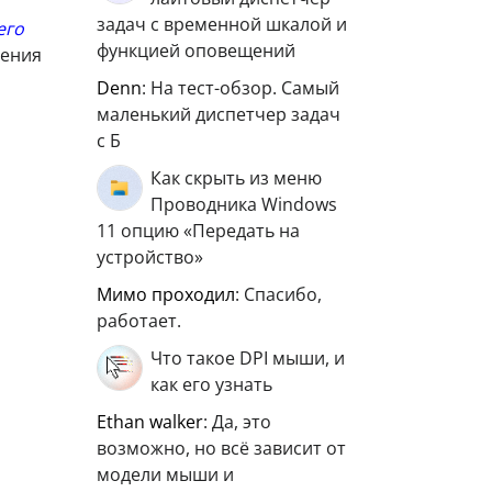
задач с временной шкалой и
его
функцией оповещений
жения
Denn
: На тест-обзор. Самый
маленький диспетчер задач
с Б
Как скрыть из меню
Проводника Windows
11 опцию «Передать на
устройство»
мимо проходил
: Спасибо,
работает.
Что такое DPI мыши, и
как его узнать
ethan walker
: Да, это
возможно, но всё зависит от
модели мыши и