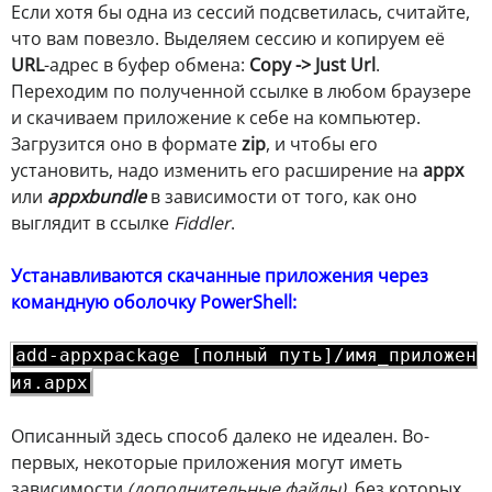
Если хотя бы одна из сессий подсветилась, считайте,
что вам повезло. Выделяем сессию и копируем её
URL
-адрес в буфер обмена:
Copy -> Just Url
.
Переходим по полученной ссылке в любом браузере
и скачиваем приложение к себе на компьютер.
Загрузится оно в формате
zip
, и чтобы его
установить, надо изменить его расширение на
appx
или
appxbundle
в зависимости от того, как оно
выглядит в ссылке
Fiddler
.
Устанавливаются скачанные приложения через
командную оболочку PowerShell:
add-appxpackage [полный путь]/имя_приложен
ия.appx
Описанный здесь способ далеко не идеален. Во-
первых, некоторые приложения могут иметь
зависимости
(дополнительные файлы)
, без которых