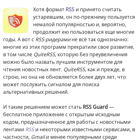
Хотя формат
RSS
и принято считать
устаревшим, он по-прежнему пользуется
немалой популярностью и, вероятно,
продолжит ею пользоваться еще многие
годы. А вот с
RSS-ридерами
не всё так однозначно:
многие из этих программ прекратили свое развитие,
в том числе
QuiteRSS
, которую без преувеличения
можно было назвать лучшим инструментом для
чтения новостных лент.
QuiteRSS
, как и прежде, в
строю, но она не обновляется более двух лет, что
может послужить сигналом для поиска
альтернативных решений.
И таким решением может стать
RSS Guard
—
бесплатное приложение с открытым исходным
кодом, предназначенное для работы с новостными
лентами
RSS
и некоторыми известными сервисами, в
частности,
Gmail
и менее популярными среди