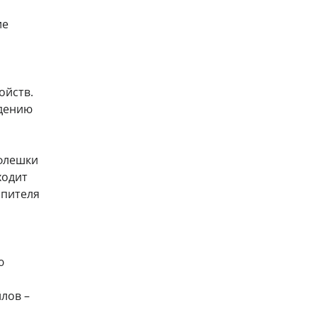
ие
ойств.
ждению
 флешки
ходит
опителя
ю
лов –