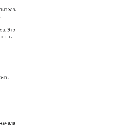
пителя.
.
в. Это
ность
жить
я
сначала