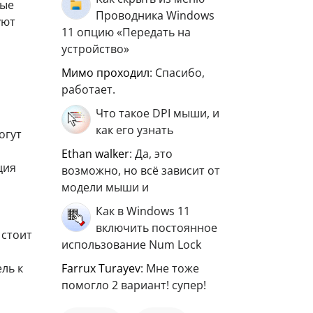
ные
Проводника Windows
уют
11 опцию «Передать на
устройство»
мимо проходил
: Спасибо,
работает.
Что такое DPI мыши, и
как его узнать
огут
ethan walker
: Да, это
ция
возможно, но всё зависит от
модели мыши и
Как в Windows 11
включить постоянное
 стоит
использование Num Lock
Farrux Turayev
: Мне тоже
ль к
помогло 2 вариант! супер!