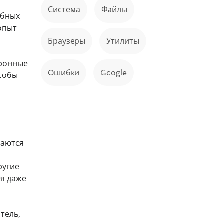
Система
файлы
обных
опыт
Браузеры
Утилиты
тронные
ошибки
Google
особы
чаются
я
ругие
ся даже
тель,