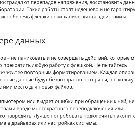
пострадал от перепадов напряжения, восстановить дан
оратории. Такие работы стоят недешево и не гарантир
важно беречь флешки от механических воздействий и
ере данных
е – не паниковать и не совершать действий, которые м
о прекратить любую работу с флешкой. Не пытайтесь
чинить"
ее повторным форматированием. Каждая опера
ченные данные будут безвозвратно потеряны, поскольку
 ими место для новых файлов.
мпьютером или выдает ошибки при обращении к ней, не
ствами вроде многократного переподключения или
ько навредить. Лучше попробовать подключить накопите
ма в драйверах или настройках системы.