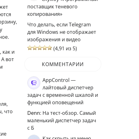
поставщик теневого
жет
копирования»
яются
орзину,
Что делать, если Telegram
у
для Windows не отображает
ное.
изображения и видео
(4,91 из 5)
 как и
 А вот
КОММЕНТАРИИ
ом
AppControl —
лайтовый диспетчер
задач с временной шкалой и
функцией оповещений
ля,
, что
Denn
: На тест-обзор. Самый
маленький диспетчер задач
с Б
кие
Как скрыть из меню