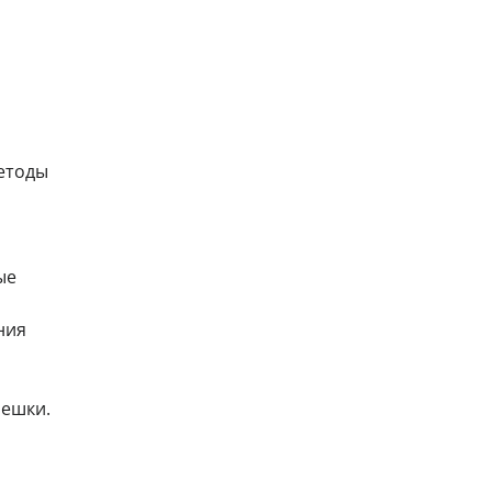
етоды
ые
ния
лешки.