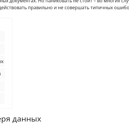
ых документах. Но паниковать не стоит – во многих слу
действовать правильно и не совершать типичных ошибо
ых
м
еря данных