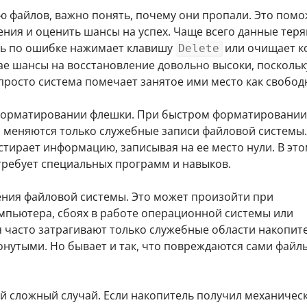
ю файлов, важно понять, почему они пропали. Это помо
ния и оценить шансы на успех. Чаще всего данные тер
ель по ошибке нажимает клавишу
или очищает к
Delete
ае шансы на восстановление довольно высоки, поскольк
просто система помечает занятое ими место как свобод
форматировании флешки. При быстром форматировании,
, меняются только служебные записи файловой системы.
тирает информацию, записывая на ее место нули. В эт
требует специальных программ и навыков.
ения файловой системы. Это может произойти при
мпьютера, сбоях в работе операционной системы или
 часто затрагивают только служебные области накопите
нутыми. Но бывает и так, что повреждаются сами файлы
 сложный случай. Если накопитель получил механичес