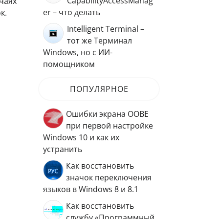
CapabilityAccessManag
чаях
er – что делать
к.
Intelligent Terminal –
тот же Терминал
Windows, но с ИИ-
помощником
ПОПУЛЯРНОЕ
Ошибки экрана OOBE
при первой настройке
Windows 10 и как их
устранить
Как восстановить
значок переключения
языков в Windows 8 и 8.1
Как восстановить
службу «Программный