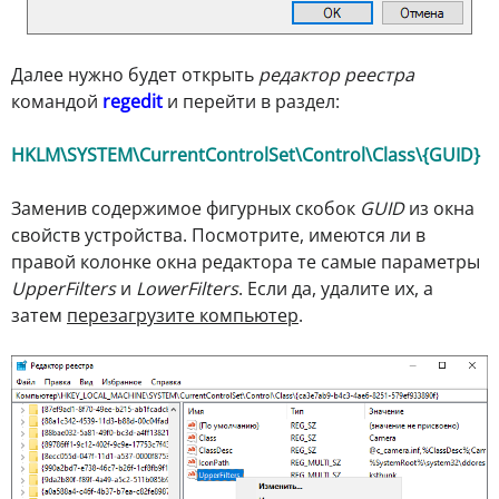
Далее нужно будет открыть
редактор реестра
командой
regedit
и перейти в раздел:
HKLM\SYSTEM\CurrentControlSet\Control\Class\{GUID}
Заменив содержимое фигурных скобок
GUID
из окна
свойств устройства. Посмотрите, имеются ли в
правой колонке окна редактора те самые параметры
UpperFilters
и
LowerFilters
. Если да, удалите их, а
затем
перезагрузите компьютер
.