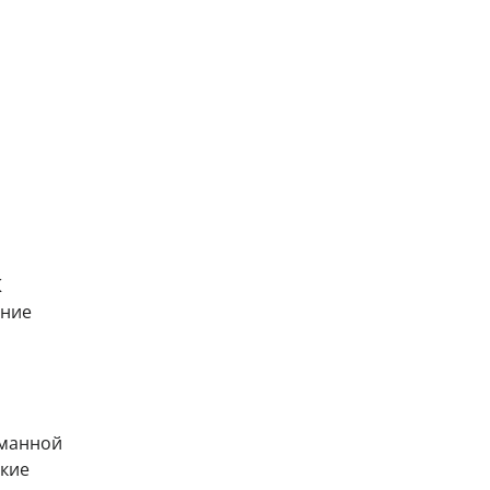
К
ение
уманной
кие