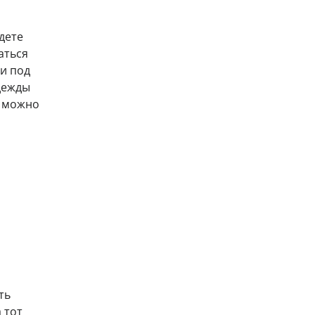
дете
аться
ни под
дежды
я можно
ть
 тот