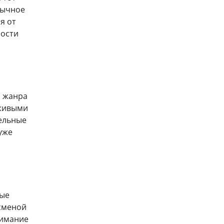
бычное
я от
ности
р жанра
 живыми
ельные
уже
ные
 сменой
нимание