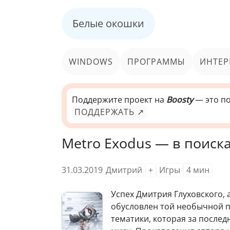
Белые окошки
WINDOWS
ПРОГРАММЫ
ИНТЕР
Поддержите проект на
Boosty
— это по
ПОДДЕРЖАТЬ ↗
Metro Exodus — в поиск
31.03.2019
Дмитрий
+
Игры
4
мин
Успех Дмитрия Глуховского,
обусловлен той необычной 
тематики, которая за после