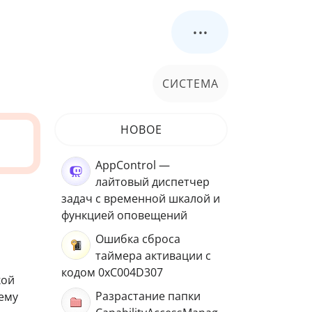
...
СИСТЕМА
НОВОЕ
AppControl —
лайтовый диспетчер
задач с временной шкалой и
функцией оповещений
Ошибка сброса
таймера активации с
кодом 0xC004D307
кой
Разрастание папки
сему