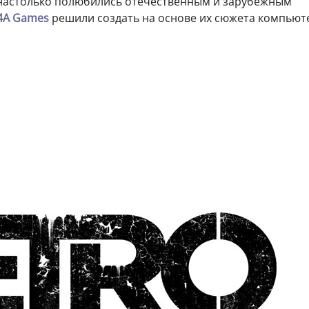
 настолько полюбились отечественным и зарубежным
4А Games
решили создать на основе их сюжета компью