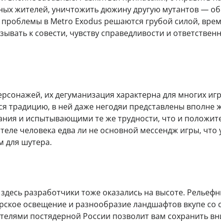
тных жителей, уничтожить дюжину другую мутантов — о
се проблемы в Metro Exodus решаются грубой силой, врем
зывать к совести, чувству справедливости и ответствен
сонажей, их дегуманизация характерна для многих иг
юся традицию, в ней даже негодяи представлены вполне
ания и испытывающими те же трудности, что и положит
теле человека едва ли не основной мессендж игры, что 
м для шутера.
 здесь разработчики тоже оказались на высоте. Рельеф
ерское освещение и разнообразие ландшафтов вкупе со
телями постядерной России позволит вам сохранить в