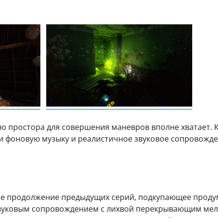
но простора для совершения маневров вполне хватает. 
ти фоновую музыку и реалистичное звуковое сопровожд
ное продолжение предыдущих серий, подкупающее прод
звуковым сопровождением с лихвой перекрывающим мел