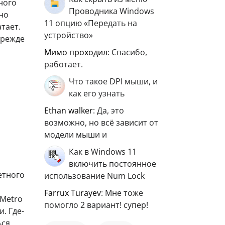
ного
Проводника Windows
жно
11 опцию «Передать на
тает.
устройство»
прежде
мимо проходил
: Спасибо,
работает.
Что такое DPI мыши, и
как его узнать
ethan walker
: Да, это
возможно, но всё зависит от
модели мыши и
Как в Windows 11
включить постоянное
етного
использование Num Lock
Farrux Turayev
: Мне тоже
 Metro
помогло 2 вариант! супер!
. Где-
ься