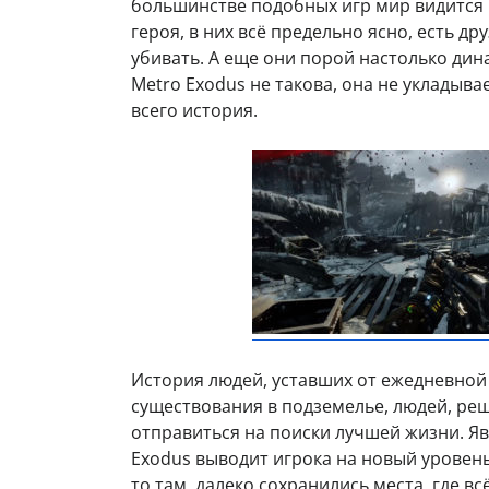
большинстве подобных игр мир видится 
героя, в них всё предельно ясно, есть д
убивать. А еще они порой настолько дин
Metro Exodus не такова, она не укладыв
всего история.
История людей, уставших от ежедневной
существования в подземелье, людей, ре
отправиться на поиски лучшей жизни. Я
Exodus выводит игрока на новый уровень
то там, далеко сохранились места, где в