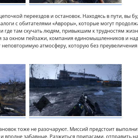
цепочкой переездов и остановок. Находясь в пути, вы бу
алоги с обитателями «Авроры», которые могут продолж
да и где там скучать людям, привыкшим к трудностям жиз
ся за окном пейзажи, компания единомышленников и на
ает неповторимую атмосферу, которую без преувеличени
ановок тоже не разочаруют. Миссий предстоит выполни
к и вполне забавные. Разжиться припасами, отправить на