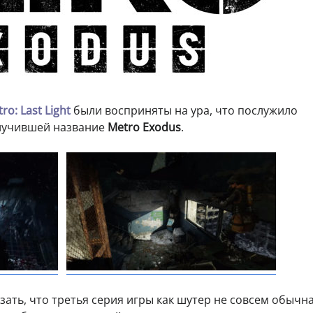
ro: Last Light
были восприняты на ура, что послужило
олучившей название
Metro Exodus
.
зать, что третья серия игры как шутер не совсем обычна