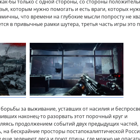
как-бы только с одной стороны, со стороны положитель
рузья, которым нужно помогать и есть враги, которых ну
амичны, что времени на глубокие мысли попросту не хва
ается в привычные рамки шутера, третья часть игры это 
 борьбы за выживание, уставших от насилия и беспросв
шивших наконец-то разорвать этот порочный круг и
вляясь продолжением событий двух предыдущих частей,
, на бескрайние просторы постапокалиптической России
сё еще зеленеют леса и поют птицы, где можно не опасат