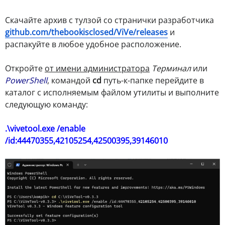
Скачайте архив с тулзой со странички разработчика
github.com/thebookisclosed/ViVe/releases
и
распакуйте в любое удобное расположение.
Откройте
от имени администратора
Терминал
или
PowerShell
, командой
cd
путь-к-папке перейдите в
каталог с исполняемым файлом утилиты и выполните
следующую команду:
.\vivetool.exe /enable
/id:44470355,42105254,42500395,39146010