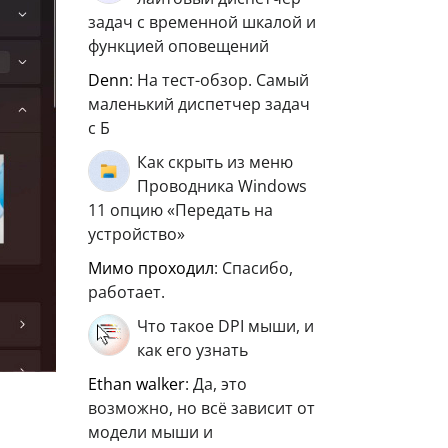
задач с временной шкалой и
функцией оповещений
Denn
: На тест-обзор. Самый
маленький диспетчер задач
с Б
Как скрыть из меню
Проводника Windows
11 опцию «Передать на
устройство»
мимо проходил
: Спасибо,
работает.
Что такое DPI мыши, и
как его узнать
ethan walker
: Да, это
возможно, но всё зависит от
модели мыши и