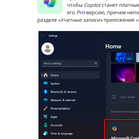
чтобы
Copilot
станет платным
его
Pro
-версию, причем неп
разделе
«Учетные записи»
приложения
«