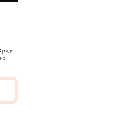
 ряде
гко
—