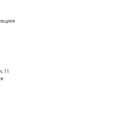
овщике
s 11
ов