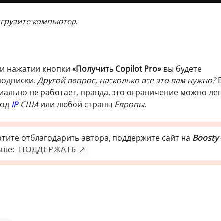
агрузите компьютер
.
ри нажатии кнопки
«Получить Copilot Pro»
вы будете
подписки.
Другой вопрос, насколько все это вам нужно?
В
ально не работает, правда, это ограничение можно ле
од
IP
США
или любой страны
Европы
.
отите отблагодарить автора, поддержите сайт на
Boosty
ьше:
ПОДДЕРЖАТЬ ↗