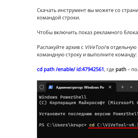
Скачать инструмент вы можете со стран
командой строки.
Чтобы включить показ рекламного блок
Распакуйте архив с
ViVeTool
в отдельную 
командную строку и выполните команду:
cd path /enable/ id:47942561
, где
path
– по