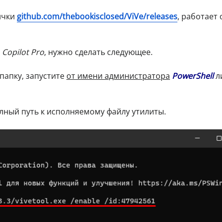
ички
github.com/thebookisclosed/ViVe/releases
, работает 
а
Copilot Pro
, нужно сделать следующее.
папку, запустите
от имени администратора
PowerShell
л
лный путь к исполняемому файлу утилиты.