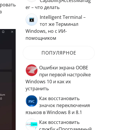
CapabilityAccessManag
ровать
er – что делать
в
Intelligent Terminal –
тот же Терминал
Windows, но с ИИ-
помощником
ПОПУЛЯРНОЕ
Ошибки экрана OOBE
при первой настройке
Windows 10 и как их
устранить
Как восстановить
значок переключения
языков в Windows 8 и 8.1
Как восстановить
службу «Программный