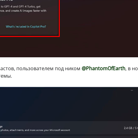
астов, пользователем под ником
@PhantomOfEarth
, в н
темы.