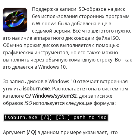
П
оддержка записи ISO-образов на диск
без использования сторонних программ
в Windows была добавлена ещё в
седьмой версии. Всё что для этого нужно,
это наличие аппаратного дисковода и файла ISO.
Обычно прожиг дисков выполняется с помощью
графических инструментов, но его также можно
выполнить через обычную командную строку. Вот как
это делается в Windows 10.
За запись дисков в Windows 10 отвечает встроенная
утилита
isoburn.exe
. Располагается она в системном
каталоге
C:/ Windows/system32
, для записи же
образов
ISO
используется следующая формула:
isoburn.exe [/Q] [CD:] path to iso
Аргумент
[/ Q]
в данном примере указывает, что