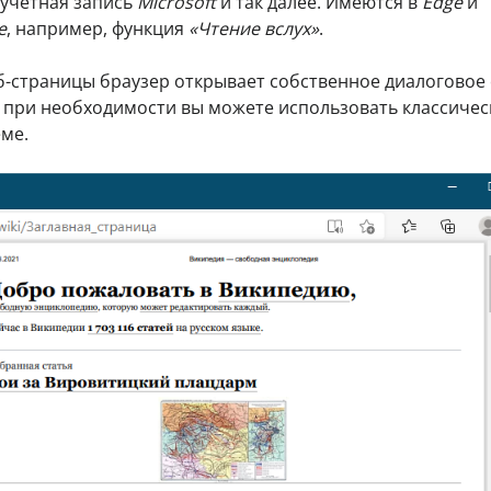
 учетная запись
Microsoft
и так далее. Имеются в
Edge
и
e
, например, функция
«Чтение вслух»
.
еб-страницы браузер открывает собственное диалоговое
 при необходимости вы можете использовать классичес
еме.