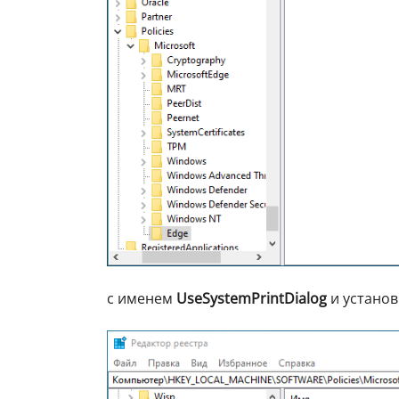
с именем
UseSystemPrintDialog
и установ