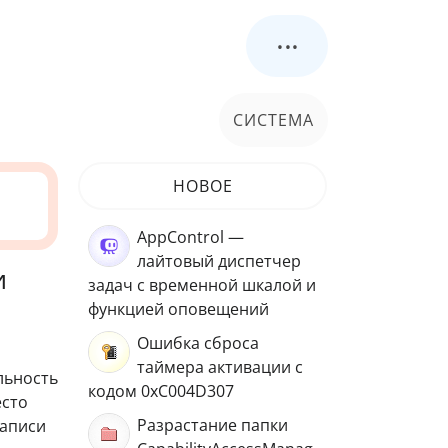
...
СИСТЕМА
НОВОЕ
AppControl —
лайтовый диспетчер
и
задач с временной шкалой и
функцией оповещений
Ошибка сброса
таймера активации с
льность
кодом 0xC004D307
сто
Разрастание папки
записи