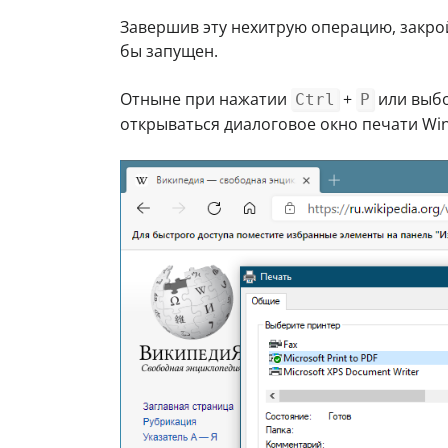
Завершив эту нехитрую операцию, закро
бы запущен.
Отныне при нажатии
+
или выбо
Ctrl
P
открываться диалоговое окно печати Wi