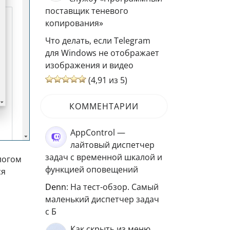
поставщик теневого
копирования»
Что делать, если Telegram
для Windows не отображает
изображения и видео
(4,91 из 5)
КОММЕНТАРИИ
AppControl —
лайтовый диспетчер
задач с временной шкалой и
логом
функцией оповещений
ся
Denn
: На тест-обзор. Самый
маленький диспетчер задач
с Б
Как скрыть из меню