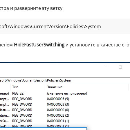
тра и разверните эту ветку:
ft\Windows\CurrentVersion\Policies\System
именем
HideFastUserSwitching
и установите в качестве его