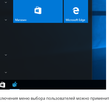
тключения меню выбора пользователей можно примени