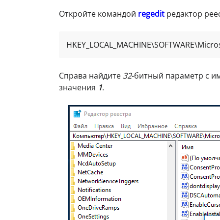
Откройте командой
regedit
редактор реес
HKEY_LOCAL_MACHINE\SOFTWARE\Microso
Справа найдите
32
-битный параметр с 
значения
1
.