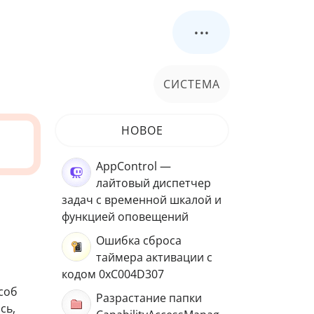
...
СИСТЕМА
НОВОЕ
AppControl —
лайтовый диспетчер
задач с временной шкалой и
функцией оповещений
Ошибка сброса
таймера активации с
кодом 0xC004D307
соб
Разрастание папки
сь,