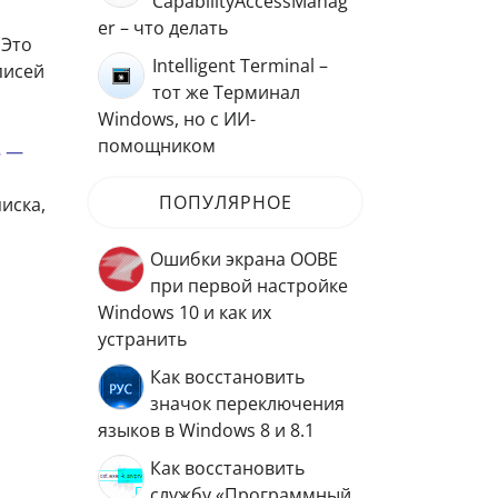
CapabilityAccessManag
er – что делать
 Это
Intelligent Terminal –
писей
тот же Терминал
Windows, но с ИИ-
помощником
ь —
ПОПУЛЯРНОЕ
иска,
Ошибки экрана OOBE
при первой настройке
Windows 10 и как их
устранить
Как восстановить
значок переключения
языков в Windows 8 и 8.1
Как восстановить
службу «Программный