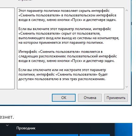
езнет.