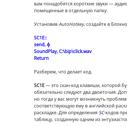
вам понадобятся короткие звуки — ауд
помещенные в отдельную папку.
Установив
AutoHotkey
, создайте в Блокн
SC1E::
send, ф
SoundPlay, C:\bip\click.wav
Return
Разберем, что делает код.
SC1E
— это скан-код клавиши, которой бу
обязательно следуют два двоеточия. До
но тогда у вас могут возникнуть проблем
соответствующую ему в английской раск
раскладке. Для определения
SC
-кодов пр
таблицу, созданную одним из энтузиасто