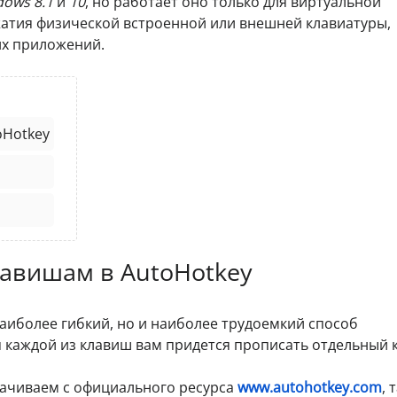
ows 8.1
и
10
, но работает оно только для виртуальной
ажатия физической встроенной или внешней клавиатуры,
их приложений.
oHotkey
лавишам в AutoHotkey
аиболее гибкий, но и наиболее трудоемкий способ
я каждой из клавиш вам придется прописать отдельный к
качиваем с официального ресурса
www.autohotkey.com
, 