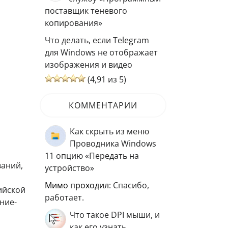
поставщик теневого
копирования»
Что делать, если Telegram
для Windows не отображает
изображения и видео
(4,91 из 5)
КОММЕНТАРИИ
Как скрыть из меню
Проводника Windows
11 опцию «Передать на
ваний,
устройство»
мимо проходил
: Спасибо,
ийской
работает.
ние-
Что такое DPI мыши, и
как его узнать