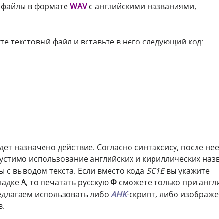
иофайлы в формате
WAV
с английскими названиями,
оте текстовый файл и вставьте в него следующий код:
дет назначено действие. Согласно синтаксису, после нее
пустимо использование английских и кириллических наз
ы с выводом текста. Если вместо кода
SC1E
вы укажите
ладке
A
, то печатать русскую
Ф
сможете только при англ
едлагаем использовать либо
AHK
-скрипт, либо изображе
в.