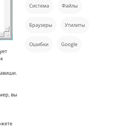
Система
файлы
Браузеры
Утилиты
ошибки
Google
дует
ак
лавиши.
мер, вы
ожете