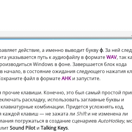
равляет действие, а именно выводит букву
ф
. За ней сле
ента указывается путь к аудиофайлу в формате
WAV
, так к
роизводиться Windows в фоне. Завершается блок кода
в начало, в состояние ожидания следующего нажатия к
 Сохраните файл в формате
AHK
и запустите.
прочие клавиши. Конечно, это был самый простой при
еключать раскладку, использовать заглавные буквы и
клавиатурные комбинации. Придется усложнять код,
я каждой клавиш — не зажата ли
Shift
и не изменена ли
желания погружаться в создание сценариев
AutoHotkey
, м
илит
Sound Pilot
и
Talking Keys
.