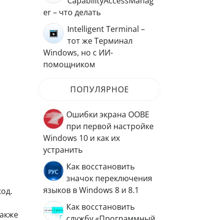
CapabilityAccessManag
er – что делать
Intelligent Terminal –
тот же Терминал
Windows, но с ИИ-
помощником
ПОПУЛЯРНОЕ
Ошибки экрана OOBE
при первой настройке
Windows 10 и как их
устранить
Как восстановить
значок переключения
языков в Windows 8 и 8.1
од.
Как восстановить
также
службу «Программный