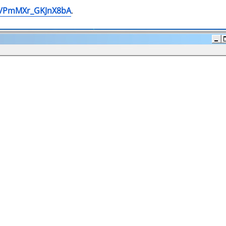
/d/PmMXr_GKJnX8bA
.