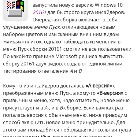
выпустила новую версию Windows 10
20161
для быстрого круга инсайдеров.
Очередная сборка включает в себя
улучшенное
меню Пуск
, отличающееся новым
набором цветов и изысканным внешним видом
«живых»
плиток, однако наблюдать изменения в
меню Пуск сборки 20161 смогли не все пользователи.
По какой-то причине Microsoft решила выпустить
сборку 20161 двух видов, создав от единой линии
тестирования ответвления
A
и
B
.
Кому-то из инсайдеров досталась
«А-версия»
с
преображенным меню Пуск, а кому-то
«B-версия»
с
привычным меню, хотя, надо отметить, новое меню
присутствует и в
А-
, и в
B-
сборке. Если вам как раз
попалась версия с обычным меню, ниже приводим
способ включить новое меню принудительно. Для
этого вам понадобится небольшая консольная тулза
под названием
Vive
, созданная энтузиастами