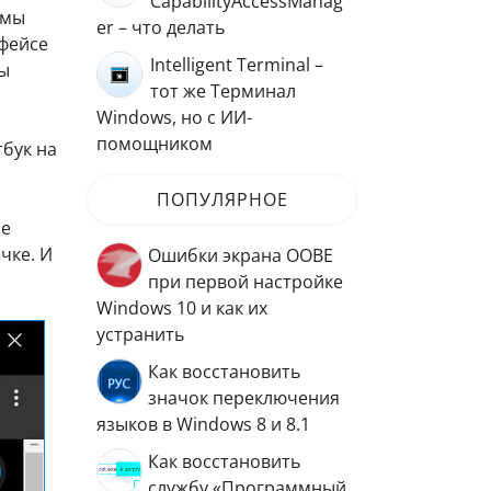
CapabilityAccessManag
 мы
er – что делать
рфейсе
Intelligent Terminal –
мы
тот же Терминал
Windows, но с ИИ-
помощником
тбук на
ПОПУЛЯРНОЕ
ре
чке. И
Ошибки экрана OOBE
при первой настройке
Windows 10 и как их
устранить
Как восстановить
значок переключения
языков в Windows 8 и 8.1
Как восстановить
службу «Программный