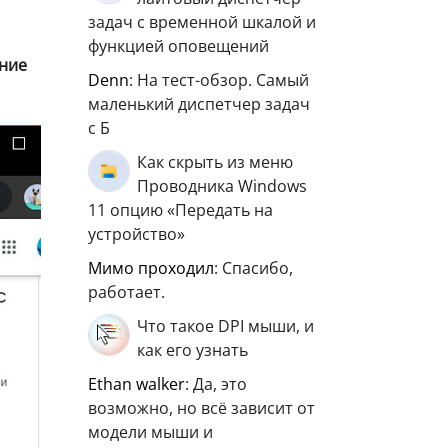
задач с временной шкалой и
функцией оповещений
ние
Denn
: На тест-обзор. Самый
маленький диспетчер задач
с Б
Как скрыть из меню
Проводника Windows
11 опцию «Передать на
устройство»
мимо проходил
: Спасибо,
работает.
Что такое DPI мыши, и
как его узнать
ethan walker
: Да, это
возможно, но всё зависит от
модели мыши и