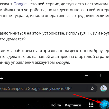
аккаунт
Google
– это веб-сервис, доступ к его настройкам
мобильного устройства, но и с десктопного, в веб-инте
планшет украли, изъяли оперативные сотрудники, если 
азлогиниться на этом устройстве, используя ПК или ноу
это делается?
Если мы работаем в авторизованном десктопном браузе
, что сделать клик на нашей аватарке на стартовой страни
раницу управления аккаунтом
Google
.