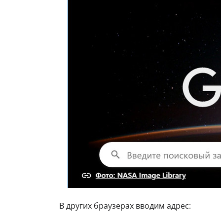
В других браузерах вводим адрес: