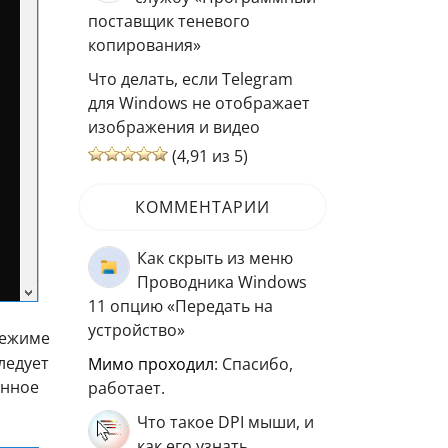
поставщик теневого
копирования»
Что делать, если Telegram
для Windows не отображает
изображения и видео
(4,91 из 5)
КОММЕНТАРИИ
Как скрыть из меню
Проводника Windows
11 опцию «Передать на
устройство»
режиме
ледует
мимо проходил
: Спасибо,
енное
работает.
Что такое DPI мыши, и
как его узнать