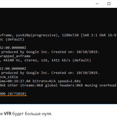
ие
VFR
будет больше нуля.