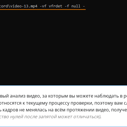
вый анализ видео, за которым вы можете наблюдать в 
тносятся к текущему процессу проверки, поэтому вам с
ь кадров не менялась на всём протяжении видео, получ
ство нулей после запятой может отличаться)
.