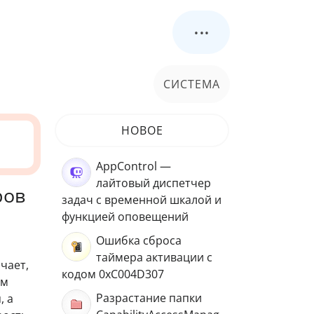
...
СИСТЕМА
НОВОЕ
AppControl —
лайтовый диспетчер
ров
задач с временной шкалой и
функцией оповещений
Ошибка сброса
таймера активации с
ачает,
кодом 0xC004D307
ём
Разрастание папки
, а