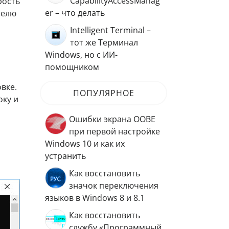
CapabilityAccessManag
рость
er – что делать
телю
Intelligent Terminal –
тот же Терминал
Windows, но с ИИ-
помощником
вке.
ПОПУЛЯРНОЕ
оку и
Ошибки экрана OOBE
при первой настройке
Windows 10 и как их
устранить
Как восстановить
значок переключения
языков в Windows 8 и 8.1
Как восстановить
службу «Программный