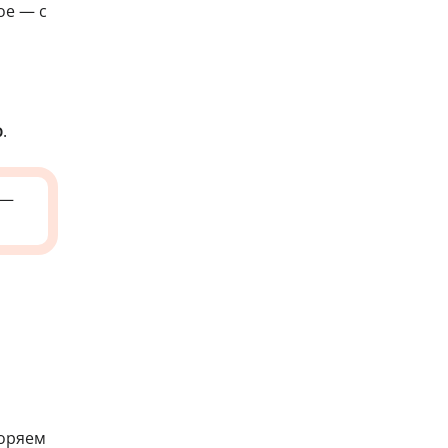
ое — с
b
.
—
коряем