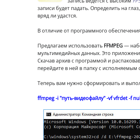
запись ведется с высоким
FP
записи будет падать. Определить на гла
вряд ли удастся.
В отличие от программного обеспечения,
Предлагаем использовать
FFMPEG
— набо
мультимедийных данных. Это приложение 
Скачав архив с программой и распаковав
перейдите в ней в папку с исполняемым
Теперь вам нужно сформировать и выпол
ffmpeg -i "путь-видеофайлу" -vf vfrdet -f nul