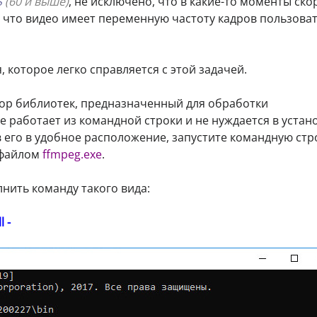
S
(60 и выше)
, не исключено, что в какие-то моменты ско
з, что видео имеет переменную частоту кадров пользова
 которое легко справляется с этой задачей.
р библиотек, предназначенный для обработки
работает из командной строки и не нуждается в устано
 его в удобное расположение, запустите командную стр
 файлом
ffmpeg.exe
.
нить команду такого вида:
l -