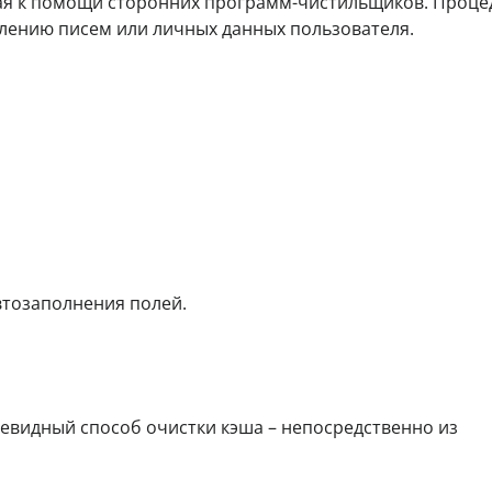
ая к помощи сторонних программ-чистильщиков. Проце
алению писем или личных данных пользователя.
втозаполнения полей.
евидный способ очистки кэша – непосредственно из