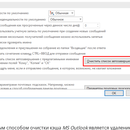
ным способом очистки кэша
MS Outlook
является удалени