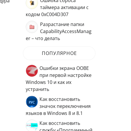
Ошибка сброса
дура
таймера активации с
кодом 0xC004D307
Разрастание папки
CapabilityAccessManag
er – что делать
ПОПУЛЯРНОЕ
Ошибки экрана OOBE
при первой настройке
Windows 10 и как их
устранить
Как восстановить
значок переключения
языков в Windows 8 и 8.1
Как восстановить
службу «Программный