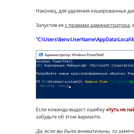
Наконец, для удаления кэшированных д
Запустив ее
с правами администратора
,
"C:\Users\$env:UserName\AppData\Local\M
Если команда выдаст ошибку
«путь не на
забудьте об этом варианте.
Да, если вы были внимательны, то замет