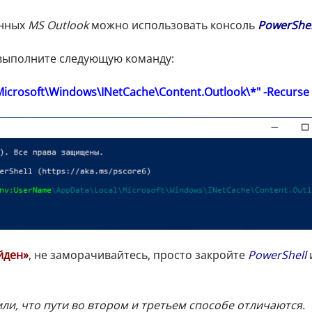
анных
MS Outlook
можно использовать консоль
PowerShel
 выполните следующую команду:
icrosoft\Windows\INetCache\Content.Outlook\*" -Recurse 
йден»
, не заморачивайтесь, просто закройте
PowerShell
или, что пути во втором и третьем способе отличаются.