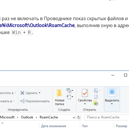
раз не включать в Проводнике показ скрытых файлов и 
a%\Microsoft\Outlook\RoamCache
, выполнив оную в адр
кошке
+
.
Win
R