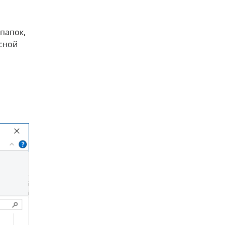
папок,
есной