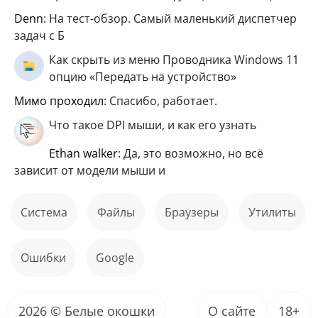
Denn
: На тест-обзор. Самый маленький диспетчер
задач с Б
Как скрыть из меню Проводника Windows 11
опцию «Передать на устройство»
мимо проходил
: Спасибо, работает.
Что такое DPI мыши, и как его узнать
ethan walker
: Да, это возможно, но всё
зависит от модели мыши и
Система
файлы
Браузеры
Утилиты
ошибки
Google
2026 © Белые окошки
О сайте
18+