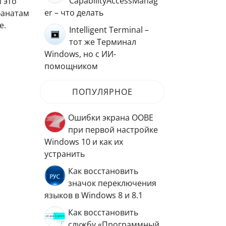
CapabilityAccessManag
 это
er – что делать
фанатам
е.
Intelligent Terminal –
тот же Терминал
Windows, но с ИИ-
помощником
ПОПУЛЯРНОЕ
Ошибки экрана OOBE
при первой настройке
Windows 10 и как их
устранить
Как восстановить
значок переключения
языков в Windows 8 и 8.1
Как восстановить
службу «Программный