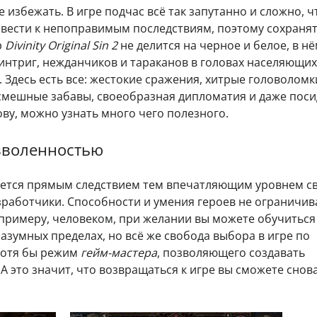
 избежать. В игре подчас всё так запутанно и сложно, ч
ести к непоправимым последствиям, поэтому сохранят
р
Divinity Original Sin 2
не делится на черное и белое, в нё
 интриг, нежданчиков и тараканов в головах населяющих
 Здесь есть все: жестокие сражения, хитрые головоломк
мешные забавы, своеобразная дипломатия и даже поси
ову, можно узнать много чего полезного.
озволенностью
яется прямым следствием тем впечатляющим уровнем с
зработчики. Способности и умения героев не ограничив
к примеру, человеком, при желании вы можете обучиться
разумных пределах, но всё же свобода выбора в игре по
 хотя бы режим
гейм-мастера
, позволяющего создавать
 это значит, что возвращаться к игре вы сможете снова