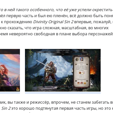
 что в ней такого особенного, что её уже успели окрестить
ёл первую часть и был ею пленён, всё должно быть пон
те к прохождению
Divinity Original Sin 2
впервые, пожалуй, 
жно сказать, что игра сложная, масштабная, во многих
ремя невероятно свободная в плане выбора персонажей,
ик, вы также и режиссёр, впрочем, не станем забегать в
о
Sin 2
это хорошо подтянутая первая часть игры, но это 