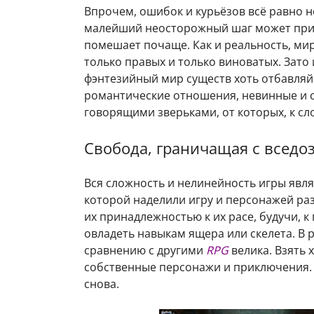
Впрочем, ошибок и курьёзов всё равно не
малейший неосторожный шаг может прив
помешает почаще. Как и реальность, ми
только правых и только виноватых. Зато
фэнтезийный мир существ хоть отбавляй.
романтические отношения, невинные и с
говорящими зверьками, от которых, к сл
Свобода, граничащая с всед
Вся сложность и нелинейность игры явл
которой наделили игру и персонажей ра
их принадлежностью к их расе, будучи, 
овладеть навыкам ящера или скелета. В 
сравнению с другими
RPG
велика. Взять
собственные персонажи и приключения. А
снова.