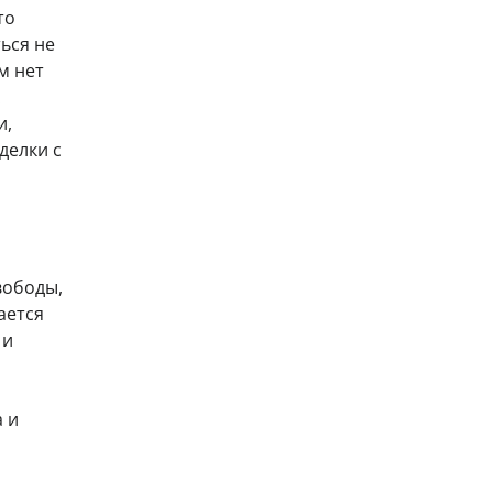
то
ься не
м нет
и,
делки с
вободы,
ается
 и
 и