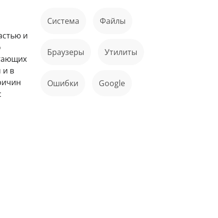
Система
файлы
астью и
о
Браузеры
Утилиты
егающих
 и в
причин
ошибки
Google
с