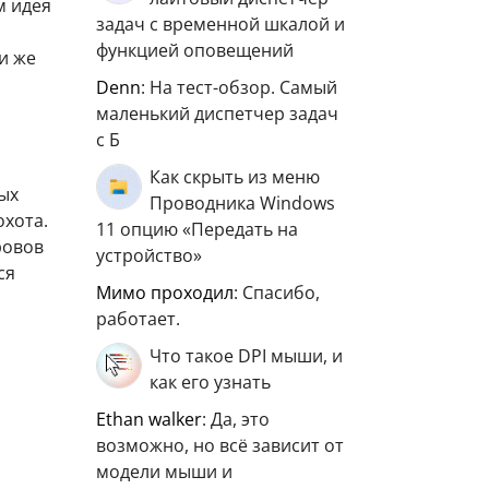
м идея
задач с временной шкалой и
функцией оповещений
и же
Denn
: На тест-обзор. Самый
маленький диспетчер задач
с Б
Как скрыть из меню
ых
Проводника Windows
охота.
11 опцию «Передать на
ровов
устройство»
ся
мимо проходил
: Спасибо,
работает.
Что такое DPI мыши, и
как его узнать
ethan walker
: Да, это
возможно, но всё зависит от
модели мыши и