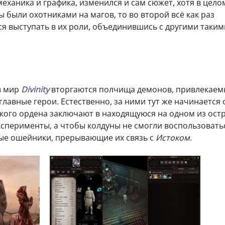
еханика и графика, изменился и сам сюжет, хотя в цело
ы были охотниками на магов, то во второй всё как раз
ся выступать в их роли, объединившись с другими таким
в мир
Divinity
вторгаются полчища демонов, привлекаем
главные герои. Естественно, за ними тут же начинается 
кого ордена заключают в находящуюся на одном из ост
ксперименты, а чтобы колдуны не смогли воспользовать
ные ошейники, прерывающие их связь с
Истоком
.