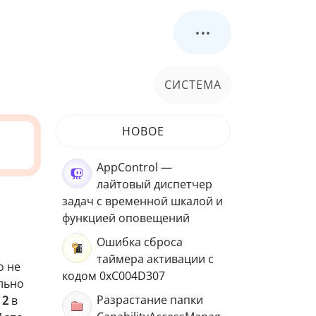
...
СИСТЕМА
НОВОЕ
AppControl —
лайтовый диспетчер
задач с временной шкалой и
функцией оповещений
Ошибка сброса
таймера активации с
о не
кодом 0xC004D307
ально
Разрастание папки
 2
в