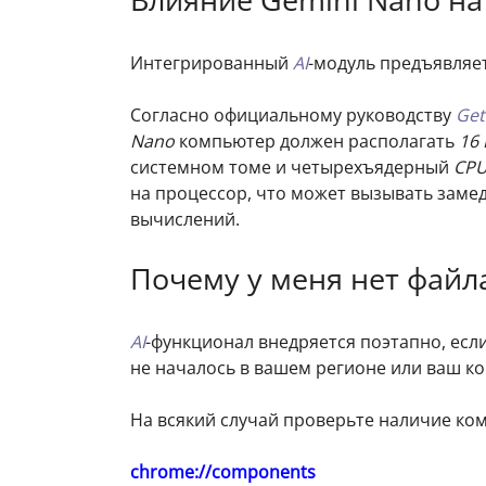
Интегрированный
AI
-модуль предъявляе
Согласно официальному руководству
Get
Nano
компьютер должен располагать
16 
системном томе и четырехъядерный
CP
на процессор, что может вызывать зам
вычислений.
Почему у меня нет файла
AI
-функционал внедряется поэтапно, есл
не началось в вашем регионе или ваш к
На всякий случай проверьте наличие к
chrome://components