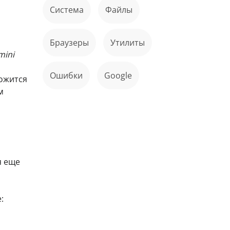
Система
файлы
Браузеры
Утилиты
mini
ошибки
Google
ожится
м
я еще
: