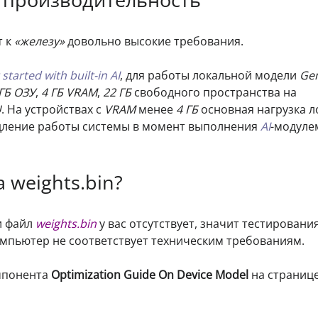
т к
«железу»
довольно высокие требования.
 started with built-in AI
, для работы локальной модели
Ge
ГБ ОЗУ
,
4 ГБ VRAM
,
22 ГБ
свободного пространства на
U
. На устройствах с
VRAM
менее
4 ГБ
основная нагрузка л
едление работы системы в момент выполнения
AI
-модуле
 weights.bin?
и файл
weights.bin
у вас отсутствует, значит тестировани
омпьютер не соответствует техническим требованиям.
омпонента
Optimization Guide On Device Model
на странице