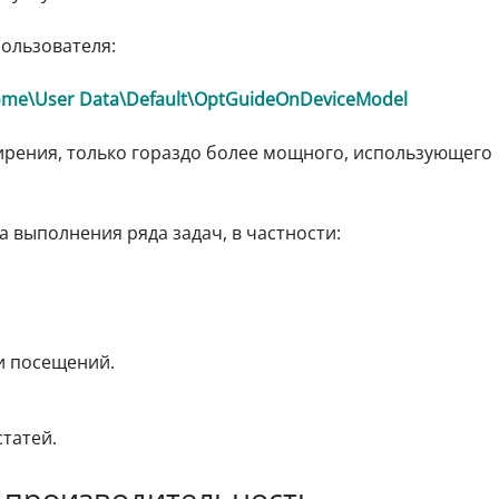
пользователя:
ome\User Data\Default\OptGuideOnDeviceModel
ирения, только гораздо более мощного, использующего
а выполнения ряда задач, в частности:
и посещений.
статей.
 производительность