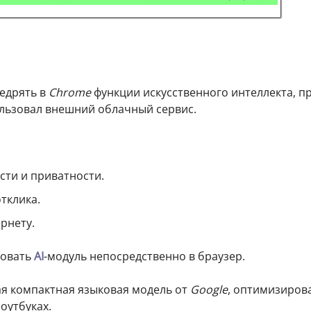
едрять в
Chrome
функции искусственного интеллекта, п
льзовал внешний облачный сервис.
ти и приватности.
тклика.
рнету.
ровать
AI
-модуль непосредственно в браузер.
ая компактная языковая модель от
Google
, оптимизиров
оутбуках.