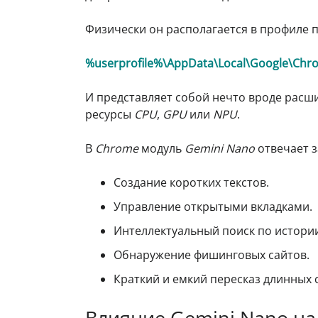
Физически он располагается в профиле 
%userprofile%\AppData\Local\Google\Chr
И представляет собой нечто вроде расш
ресурсы
CPU
,
GPU
или
NPU
.
В
Chrome
модуль
Gemini Nano
отвечает з
Создание коротких текстов.
Управление открытыми вкладками.
Интеллектуальный поиск по истори
Обнаружение фишинговых сайтов.
Краткий и емкий пересказ длинных 
Влияние Gemini Nano на