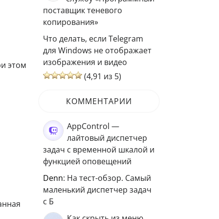
поставщик теневого
копирования»
Что делать, если Telegram
для Windows не отображает
изображения и видео
ри этом
(4,91 из 5)
КОММЕНТАРИИ
AppControl —
лайтовый диспетчер
задач с временной шкалой и
функцией оповещений
Denn
: На тест-обзор. Самый
маленький диспетчер задач
с Б
анная
Как скрыть из меню