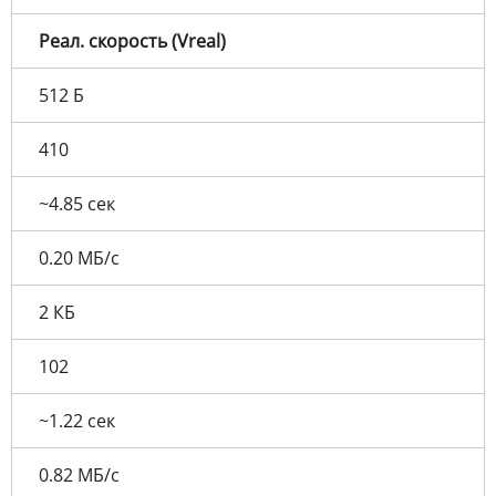
Реал. скорость (Vreal​)
512 Б
410
~4.85 сек
0.20 МБ/с
2 КБ
102
~1.22 сек
0.82 МБ/с