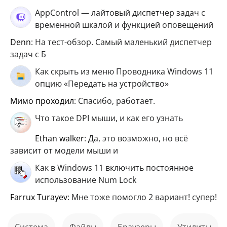
AppControl — лайтовый диспетчер задач с
временной шкалой и функцией оповещений
Denn
: На тест-обзор. Самый маленький диспетчер
задач с Б
Как скрыть из меню Проводника Windows 11
опцию «Передать на устройство»
мимо проходил
: Спасибо, работает.
Что такое DPI мыши, и как его узнать
ethan walker
: Да, это возможно, но всё
зависит от модели мыши и
Как в Windows 11 включить постоянное
использование Num Lock
Farrux Turayev
: Мне тоже помогло 2 вариант! супер!
Система
файлы
Браузеры
Утилиты