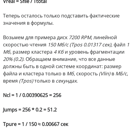
Vreal = Sfile / Ttotal
Теперь осталось только подставить фактические
значения в формулы.
Возьмем для примера диск
7200 RPM
, линейной
скоростью чтения
150 Мб/c (Tpos 0.01317 сек)
, файл
1
Мб
, размер кластера
4 Кб
и уровень фрагментации
20% (0.2)
. Обращаем внимание, что все данные
должны быть в одной системе координат: размер
файла и кластера только в
Мб
, скорость
(Vlin)
в
МБ/с
,
время
(Tpos)
только в
секундах
.
Ncl = 1 / 0.00390625 = 256
Jumps = 256 * 0.2 = 51.2
Tpure = 1 / 150 ≈ 0.00667 сек