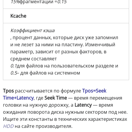
15%
фрагментации =
0.15
Kcache​
Коэффициент кэша
, процент данных, которые диск уже запомнил
и не лезет за ними на пластину. Изменчивый
параметр, зависит от разных факторов, в
среднем составляет
0.1
для файлов на пользовательском разделе и
0.5
– для файлов на системном
Tpos
рассчитывается по формуле
Tpos=Seek
Time+Latency
, где
Seek Time
— время перемещения
головки на нужную дорожку, а
Latency
— время
ожидания поворота диска нужным сектором под нее.
Ищите эти константы в технических характеристиках
HDD
на сайте производителя.