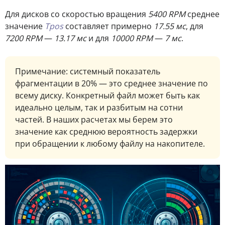
Для дисков со скоростью вращения
5400 RPM
среднее
значение
Tpos
составляет примерно
17.55 мс
, для
7200 RPM
—
13.17 мс
и для
10000 RPM
—
7 мс
.
Примечание: системный показатель
фрагментации в 20% — это среднее значение по
всему диску. Конкретный файл может быть как
идеально целым, так и разбитым на сотни
частей. В наших расчетах мы берем это
значение как среднюю вероятность задержки
при обращении к любому файлу на накопителе.