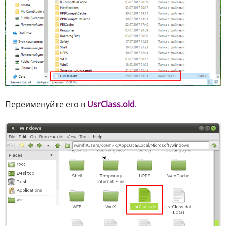
Переименуйте его в
UsrClass.old
.