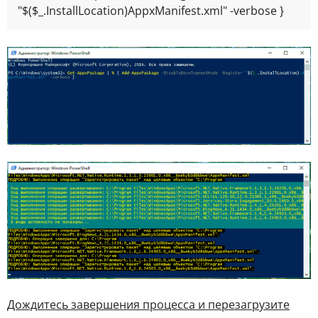
"$($_.InstallLocation)AppxManifest.xml" -verbose }
Дождитесь завершения процесса и перезагрузите