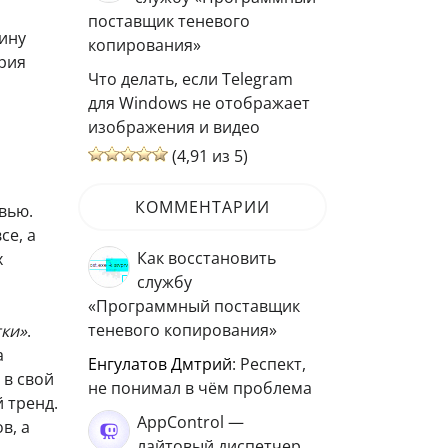
поставщик теневого
тину
копирования»
ория
Что делать, если Telegram
для Windows не отображает
изображения и видео
(4,91 из 5)
КОММЕНТАРИИ
вью.
се, а
Как восстановить
х
службу
«Программный поставщик
теневого копирования»
тки»
.
а
Енгулатов Дмтрий
: Респект,
 в свой
не понимал в чём проблема
 тренд.
AppControl —
в, а
лайтовый диспетчер