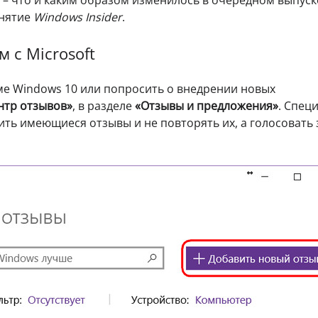
 – что и каким образом изменилось в очередном выпуск
онятие
Windows Insider
.
 с Microsoft
ме Windows 10 или попросить о внедрении новых
нтр отзывов»
, в разделе
«Отзывы и предложения»
. Спец
ть имеющиеся отзывы и не повторять их, а голосовать 