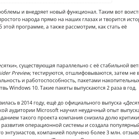
 проблемы и внедряет новый функционал. Таким вот воис
ростого народа прямо на наших глазах и творится ист
 этой программе, а также рассмотрим, как стать её
есятки»
, существующая параллельно с её стабильной вет
sider Preview
, тестируются, отшлифовываются, затем не в
туальность и работоспособность, пакетами накопительны
вь Windows 10. Такие пакеты выпускаются 2 раза в год.
илась в 2014 году, ещё до официального выпуска
«Деся
ой аудитории Microsoft научил неудачный опыт выпуск
данием такого проекта компания снизила долю критики
 развития операционной системы и создала популярный
о энтузиастов, компанией получено более 3 млн. отзыво