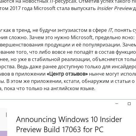
даются на новостных
IT
-ресурсах. Отметив успех такого 
ом 2017 года Microsoft стала выпускать
Insider Preview
д
r
как в тренд, не будучи энтузиастом в сфере
IT
, понять с
ия сложно. Зачем это нужно Microsoft, предельно ясно:
вершенствования продукции и её популяризации. Заче
вание того, что либо вовсе не попадёт в состав функци
днее, но уже в стабильной реализации, объясняется толь
ства. Ведь даже ранее доступную только для инсайдер
ывов в приложении
«Центр отзывов»
нынче могут испол
ы. В этом же приложении, кстати, обнаружим и статьи о
, пока что только на английском языке.