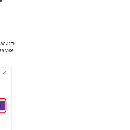
е
иалисты
за уже