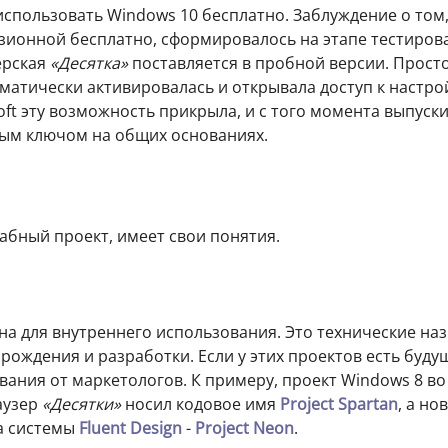
спользовать Windows 10 бесплатно. Заблуждение о том,
зионной бесплатно, сформировалось на этапе тестиров
ерская
«Десятка»
поставляется в пробной версии. Прост
матически активировалась и открывала доступ к настр
oft эту возможность прикрыла, и с того момента выпуск
ым ключом на общих основаниях.
табный проект, имеет свои понятия.
ена для внутреннего использования. Это технические наз
рождения и разработки. Если у этих проектов есть будущ
вания от маркетологов. К примеру, проект Windows 8 во
аузер
«Десятки»
носил кодовое имя
Project Spartan
, а но
а системы
Fluent Design
-
Project Neon
.