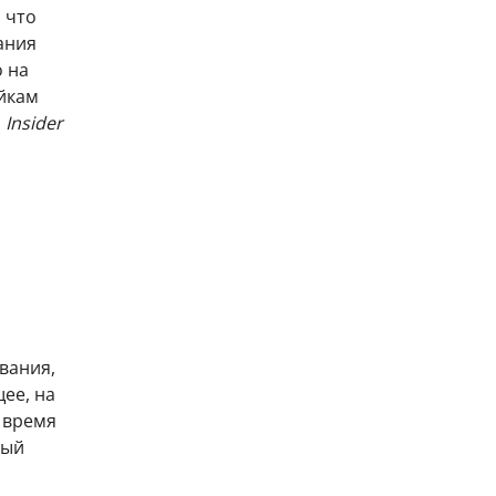
 что
ания
о на
ойкам
и
Insider
вания,
ее, на
 время
вый