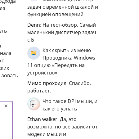
подхода
задач с временной шкалой и
ля
функцией оповещений
Denn
: На тест-обзор. Самый
уть
маленький диспетчер задач
с Б
м
Как скрыть из меню
онала
Проводника Windows
ко
11 опцию «Передать на
ских
устройство»
ьзовать
мимо проходил
: Спасибо,
работает.
Что такое DPI мыши, и
как его узнать
ethan walker
: Да, это
возможно, но всё зависит от
модели мыши и