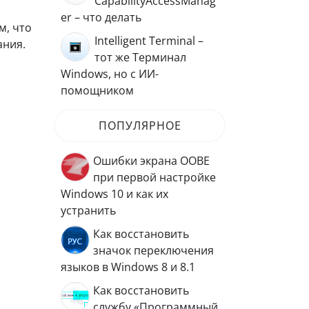
CapabilityAccessManag
er – что делать
м, что
Intelligent Terminal –
ания.
тот же Терминал
Windows, но с ИИ-
помощником
ПОПУЛЯРНОЕ
Ошибки экрана OOBE
при первой настройке
Windows 10 и как их
устранить
Как восстановить
значок переключения
языков в Windows 8 и 8.1
Как восстановить
службу «Программный