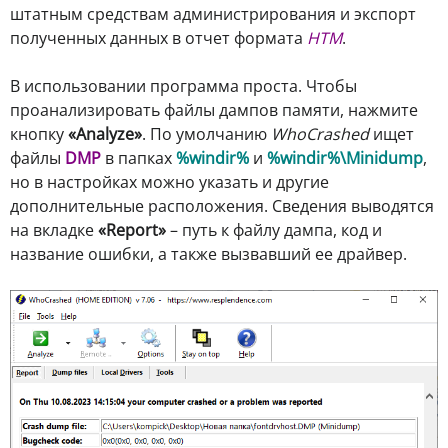
штатным средствам администрирования и экспорт
полученных данных в отчет формата
HTM
.
В использовании программа проста. Чтобы
проанализировать файлы дампов памяти, нажмите
кнопку
«Analyze»
. По умолчанию
WhoCrashed
ищет
файлы
DMP
в папках
%windir%
и
%windir%\Minidump
,
но в настройках можно указать и другие
дополнительные расположения. Сведения выводятся
на вкладке
«Report»
– путь к файлу дампа, код и
название ошибки, а также вызвавший ее драйвер.