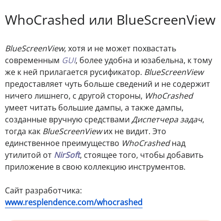
WhoCrashed или BlueScreenView
BlueScreenView
, хотя и не может похвастать
современным
GUI
, более удобна и юзабельна, к тому
же к ней прилагается русификатор.
BlueScreenView
предоставляет чуть больше сведений и не содержит
ничего лишнего, с другой стороны,
WhoCrashed
умеет читать большие дампы, а также дампы,
созданные вручную средствами
Диспетчера задач
,
тогда как
BlueScreenView
их не видит. Это
единственное преимущество
WhoCrashed
над
утилитой от
NirSoft
, стоящее того, чтобы добавить
приложение в свою коллекцию инструментов.
Сайт разработчика:
www.resplendence.com/whocrashed