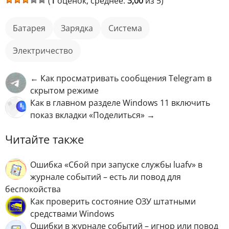
(
1
оценок, среднее:
3,00
из 5)
батарея
зарядка
Система
электричество
← Как просматривать сообщения Telegram в
скрытом режиме
Как в главном разделе Windows 11 включить
показ вкладки «Поделиться» →
Читайте также
Ошибка «Сбой при запуске службы luafv» в
журнале событий – есть ли повод для
беспокойства
Как проверить состояние ОЗУ штатными
средствами Windows
Ошибки в журнале событий – игнор или повод