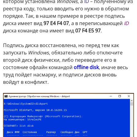
котором установлена
Windows
, а
ID
– полученному из
реестра коду, только вводить его нужно в обратном
порядке. Так, в нашем примере в реестре подпись
диска имеет вид
97 E4 F4 07
, а в переписывающей
ID
диска команде она имеет вид
07 F4 E5 97
.
Подпись диска восстановлена, но перед тем как
запускать
Windows
, обязательно либо отключите
второй диск физически, либо переведите его в
состояние офлайн командой
offline disk
, иначе весь
труд пойдет насмарку, и подписи дисков вновь
войдут в конфликт.