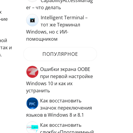
CapabilityAccessManag
er – что делать
х
Intelligent Terminal –
ние
тот же Терминал
Windows, но с ИИ-
помощником
ной
так и
ПОПУЛЯРНОЕ
.
Ошибки экрана OOBE
при первой настройке
Windows 10 и как их
устранить
Как восстановить
значок переключения
языков в Windows 8 и 8.1
Как восстановить
службу «Программный