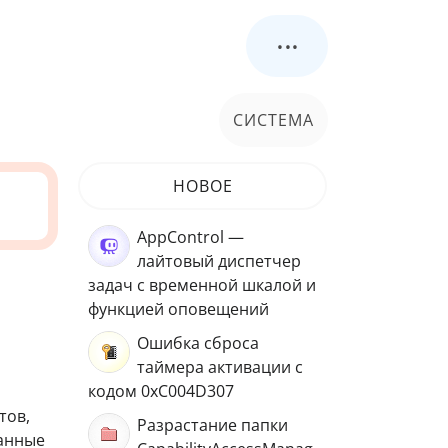
...
СИСТЕМА
НОВОЕ
AppControl —
лайтовый диспетчер
задач с временной шкалой и
функцией оповещений
Ошибка сброса
таймера активации с
кодом 0xC004D307
тов,
Разрастание папки
манные