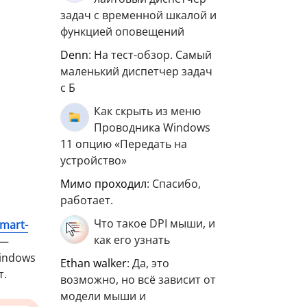
задач с временной шкалой и
функцией оповещений
Denn
: На тест-обзор. Самый
маленький диспетчер задач
с Б
Как скрыть из меню
Проводника Windows
11 опцию «Передать на
устройство»
мимо проходил
: Спасибо,
работает.
Что такое DPI мыши, и
mart-
как его узнать
 —
Windows
ethan walker
: Да, это
т.
возможно, но всё зависит от
модели мыши и