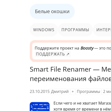
Белые окошки
WINDOWS
ПРОГРАММЫ
ИНТЕР
Поддержите проект на
Boosty
— это по
ПОДДЕРЖАТЬ ↗
Smart File Renamer — M
переименования файло
23.10.2015
Дмитрий
+
Программы
2
м
Е
сли чего и не хватает Мага
хотя время от времени в нё