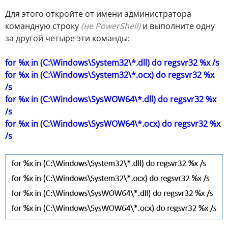
Для этого откройте от имени администратора
командную строку
(не PowerShell)
и выполните одну
за другой четыре эти команды:
for %x in (C:\Windows\System32\*.dll) do regsvr32 %x /s
for %x in (C:\Windows\System32\*.ocx) do regsvr32 %x
/s
for %x in (C:\Windows\SysWOW64\*.dll) do regsvr32 %x
/s
for %x in (C:\Windows\SysWOW64\*.ocx) do regsvr32 %x
/s