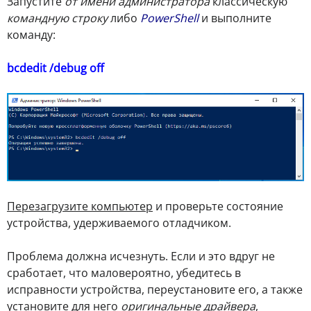
Запустите
от имени администратора
классическую
командную строку
либо
PowerShell
и выполните
команду:
bcdedit /debug off
Перезагрузите компьютер
и проверьте состояние
устройства, удерживаемого отладчиком.
Проблема должна исчезнуть. Если и это вдруг не
сработает, что маловероятно, убедитесь в
исправности устройства, переустановите его, а также
установите для него
оригинальные драйвера
,