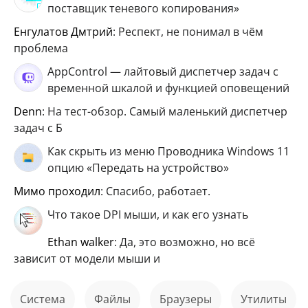
поставщик теневого копирования»
Енгулатов Дмтрий
: Респект, не понимал в чём
проблема
AppControl — лайтовый диспетчер задач с
временной шкалой и функцией оповещений
Denn
: На тест-обзор. Самый маленький диспетчер
задач с Б
Как скрыть из меню Проводника Windows 11
опцию «Передать на устройство»
мимо проходил
: Спасибо, работает.
Что такое DPI мыши, и как его узнать
ethan walker
: Да, это возможно, но всё
зависит от модели мыши и
Система
файлы
Браузеры
Утилиты