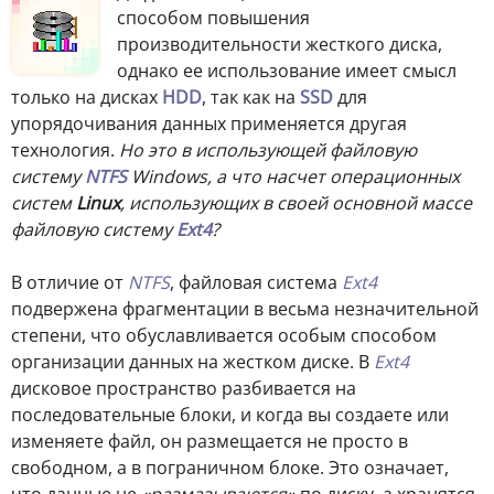
способом повышения
производительности жесткого диска,
однако ее использование имеет смысл
только на дисках
HDD
, так как на
SSD
для
упорядочивания данных применяется другая
технология.
Но это в использующей файловую
систему
NTFS
Windows, а что насчет операционных
систем
Linux
, использующих в своей основной массе
файловую систему
Ext4
?
В отличие от
NTFS
, файловая система
Ext4
подвержена фрагментации в весьма незначительной
степени, что обуславливается особым способом
организации данных на жестком диске. В
Ext4
дисковое пространство разбивается на
последовательные блоки, и когда вы создаете или
изменяете файл, он размещается не просто в
свободном, а в пограничном блоке. Это означает,
что данные не
«размазываются»
по диску, а хранятся