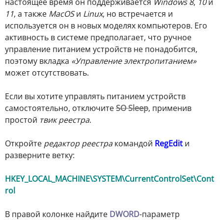
настоящее время он поддерживается
Windows 8
,
10
и
11
, а также
MacOS
и
Linux
, но встречается и
используется он в новых моделях компьютеров. Его
активность в системе предполагает, что ручное
управление питанием устройств не понадобится,
поэтому вкладка
«Управление электропитанием»
может отсутствовать.
Если вы хотите управлять питанием устройств
самостоятельно, отключите
SO Sleep
, применив
простой
твик реестра
.
Откройте
редактор реестра
командой
RegEdit
и
разверните ветку:
HKEY_LOCAL_MACHINE\SYSTEM\CurrentControlSet\Cont
rol
В правой колонке найдите
DWORD
-параметр