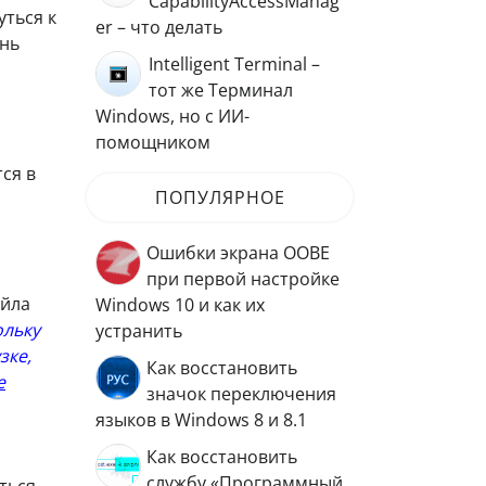
CapabilityAccessManag
уться к
er – что делать
ень
Intelligent Terminal –
тот же Терминал
Windows, но с ИИ-
помощником
ся в
ПОПУЛЯРНОЕ
Ошибки экрана OOBE
при первой настройке
айла
Windows 10 и как их
ольку
устранить
зке,
Как восстановить
е
значок переключения
языков в Windows 8 и 8.1
Как восстановить
службу «Программный
ться.