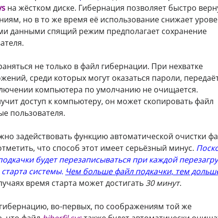
ys
на жёстком диске. Гибернация позволяет быстро верн
ниям, но в то же время её использование снижает уров
ими данными спящий режим предполагает сохранение
ателя.
аняться не только в файл гибернации. При нехватке
ений, среди которых могут оказаться пароли, передаёт
ключении компьютера по умолчанию не очищается.
учит доступ к компьютеру, он может скопировать файл
ые пользователя.
можно задействовать функцию автоматической очистки ф
отметить, что способ этот имеет серьёзный минус.
Поск
подкачки будет перезаписываться при каждой перезагру
 старта системы.
Чем больше файл подкачки, тем дольш
лучаях время старта может достигать
30 минут
.
гибернацию, во-первых, по соображениям той же
е, что файл
hiberfil.sys
также будет автоматически очища