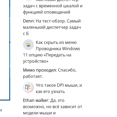
задач с временной шкалой и
функцией оповещений
Denn
: На тест-обзор. Самый
маленький диспетчер задач
с Б
Как скрыть из меню
Проводника Windows
11 опцию «Передать на
устройство»
мимо проходил
: Спасибо,
работает.
Что такое DPI мыши, и
как его узнать
ethan walker
: Да, это
возможно, но всё зависит от
и
модели мыши и