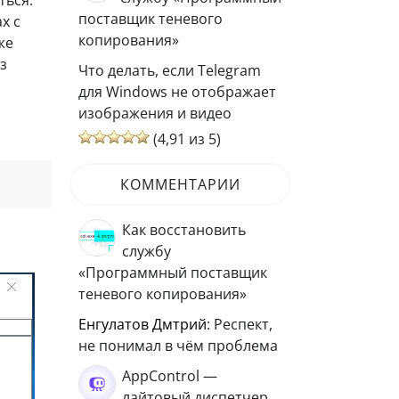
поставщик теневого
х с
копирования»
же
з
Что делать, если Telegram
для Windows не отображает
изображения и видео
(4,91 из 5)
КОММЕНТАРИИ
Как восстановить
службу
«Программный поставщик
теневого копирования»
Енгулатов Дмтрий
: Респект,
не понимал в чём проблема
AppControl —
лайтовый диспетчер