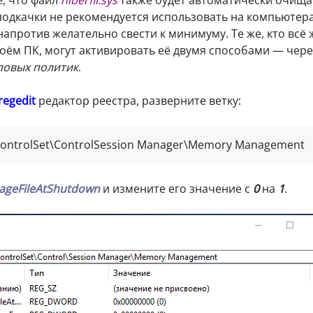
подкачки не рекомендуется использовать на компьютера
напротив желательно свести к минимуму. Те же, кто всё 
оём ПК, могут активировать её двумя способами — чере
повых политик
.
regedit
редактор реестра, разверните ветку:
ntrolSet\ControlSession Manager\Memory Management
ageFileAtShutdown
и измените его значение с
0
на
1
.