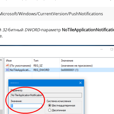
icrosoft/Windows/CurrentVersion/PushNotifications
ый
32
-битный
DWORD
-параметр
NoTileApplicationNotificat
е.