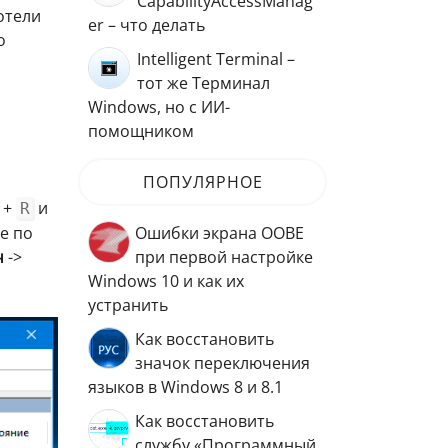
CapabilityAccessManag
отели
er – что делать
о
Intelligent Terminal –
тот же Терминал
Windows, но с ИИ-
помощником
ПОПУЛЯРНОЕ
+
и
R
е по
Ошибки экрана OOBE
ч
->
при первой настройке
Windows 10 и как их
устранить
Как восстановить
значок переключения
языков в Windows 8 и 8.1
Как восстановить
службу «Программный