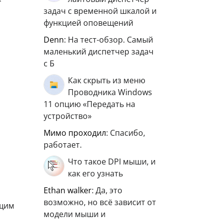
задач с временной шкалой и
функцией оповещений
Denn
: На тест-обзор. Самый
маленький диспетчер задач
с Б
Как скрыть из меню
Проводника Windows
11 опцию «Передать на
устройство»
мимо проходил
: Спасибо,
работает.
Что такое DPI мыши, и
как его узнать
ethan walker
: Да, это
возможно, но всё зависит от
ющим
модели мыши и