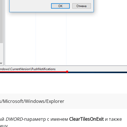
/Microsoft/Windows/Explorer
ый
DWORD
-параметр с именем
ClearTilesOnExit
и также
ицу.