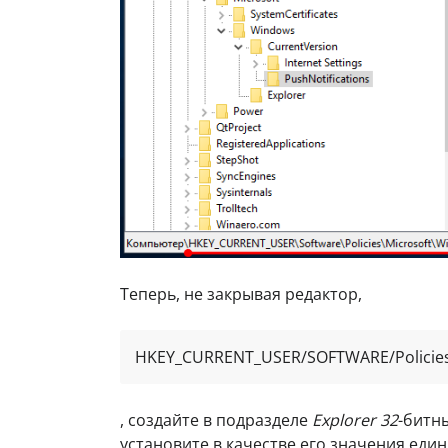
Теперь, не закрывая редактор,
HKEY_CURRENT_USER/SOFTWARE/Policies
, создайте в подразделе
Explorer
32
-битн
установите в качестве его значения един