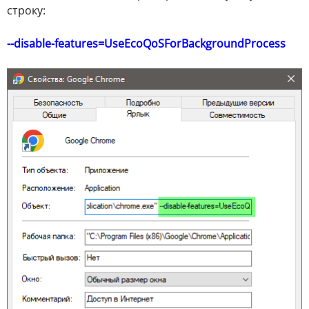
строку:
--disable-features=UseEcoQoSForBackgroundProcess